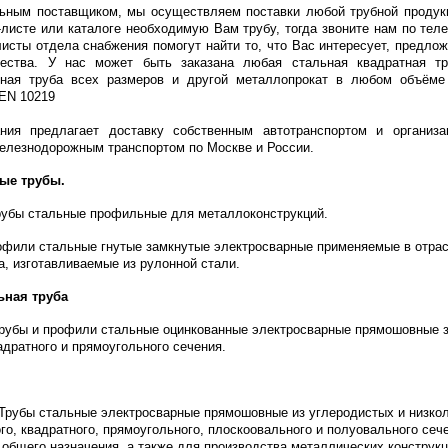
ьным поставщиком, мы осуществляем поставки любой трубной проду
-листе или каталоге необходимую Вам трубу, тогда звоните нам по теле
листы отдела снабжения помогут найти то, что Вас интересует, предл
чества. У нас может быть заказана любая стальная квадратная тр
ьная труба всех размеров и другой металлопрокат в любом объёме 
 EN 10219
ния предлагает доставку собственным автотранспортом и организа
елезнодорожным транспортом по Москве и России.
ые трубы.
убы стальные профильные для металлоконструкций.
фили стальные гнутые замкнутые электросварные применяемые в отра
а, изготавливаемые из рулонной стали.
ная труба
рубы и профили стальные оцинкованные электросварные прямошовные 
вадратного и прямоугольного сечения.
Трубы стальные электросварные прямошовные из углеродистых и низко
ого, квадратного, прямоугольного, плоскоовального и полуовального сеч
общего назначения, а также для производства металлических конструк