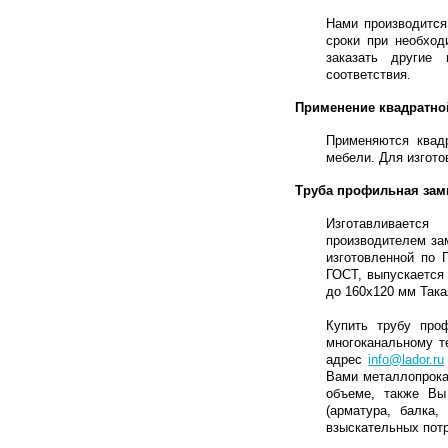
Нами производится
сроки при необхо
заказать другие
соответствия.
Применение квадратно
Применяются квадр
мебели. Для изгото
Труба профильная зам
Изготавливается
производителем за
изготовленной по 
ГОСТ, выпускается 
до 160х120 мм
Така
Купить трубу про
многоканальному т
адрес
info@lador.ru
Вами металлопрока
объеме, также Вы
(арматура, балка
взыскательных пот