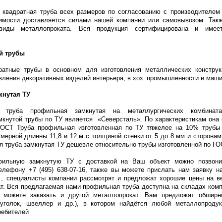
 квадратная труба всех размеров по согласованию с производителем
димости доставляется силами нашей компании или самовывозом. Так
 виды металлопроката. Вся продукция сертифицирована и имее
й трубы
атные трубы в основном для изготовления металлических конструк
вления декоративных изделий интерьера, в хоз. промышленности и маш
кнутая ТУ
 труба профильная замкнутая на металлургических комбината
мкнутой трубы по ТУ является «Северсталь». По характеристикам она 
ГОСТ
Труба профильная изготовленная по ТУ тяжелее на 10% трубы 
мерной длинны 11,8 и 12 м
с толщиной стенки от 5 до 8 мм и сторонам
я труба замкнутая ТУ дешевле относительно трубы изготовленной по ГО
фильную замкнутую ТУ с доставкой на Ваш объект можно позвон
елефону +7 (495) 638-07-16, также вы можете прислать нам заявку н
, специалисты компании рассмотрят и предложат хорошие цены на в
т. Вся предлагаемая нами профильная труба доступна на складах ком
 можете заказать и другой металлопрокат. Вам предложат обширн
, уголок, швеллер и др.), в котором найдётся любой металлопроду
ребителей