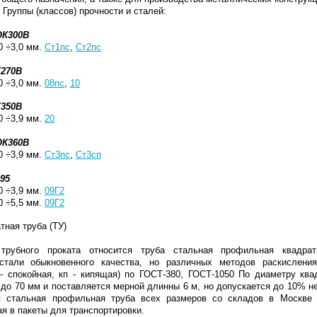
 Группы (классов) прочности и сталей:
ОК300В
0 ÷3,0 мм.
Ст1пс
,
Ст2пс
К270В
0 ÷3,0 мм.
08пс
,
10
К350В
0 ÷3,9 мм.
20
ОК360В
0 ÷3,9 мм.
Ст3пс
,
Ст3сп
95
0 ÷3,9 мм.
09Г2
0 ÷5,5 мм.
09Г2
ная труба (ТУ)
рубного проката относится труба стальная профильная квадрат
 стали обыкновенного качества, но различных методов раскисления
- спокойная, кп - кипящая) по ГОСТ-380, ГОСТ-1050
По диаметру квад
 до 70 мм и поставляется мерной длинны 6 м, но допускается до 10% не
я стальная профильная труба всех размеров со складов в Москве 
ая в пакеты для транспортировки.