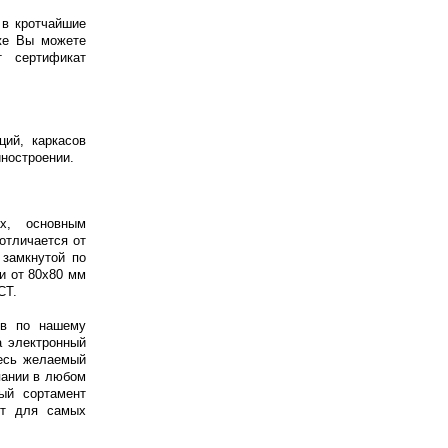
 в кротчайшие
же Вы можете
т сертификат
ций, каркасов
иностроении.
х, основным
отличается от
замкнутой по
и от 80х80 мм
СТ.
ив по нашему
а электронный
есь желаемый
пании в любом
ый сортамент
кт для самых