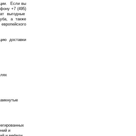
кции. Если вы
фону +7 (495)
ожат выгодные
уба, а также
европейского
цию доставки
слях
замкнутые
легированных
ений и
ций и мебели