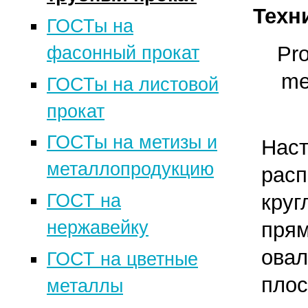
Техн
ГОСТы на
Pro
фасонный прокат
me
ГОСТы на листовой
прокат
ГОСТы на метизы и
Нас
металлопродукцию
рас
ГОСТ на
круг
нержавейку
прям
ов
ГОСТ на цветные
плос
металлы