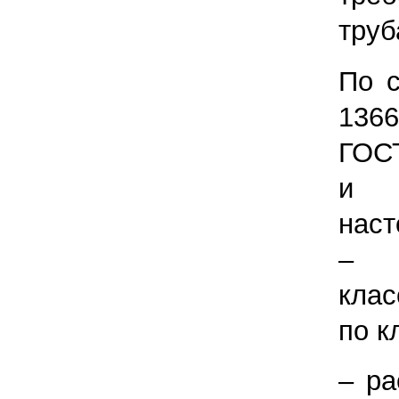
труб
По 
136
ГОСТ
и 
наст
–
кла
по к
– ра