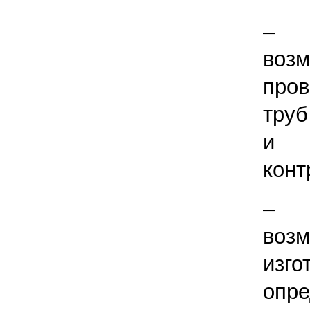
– 
возм
пров
труб
и н
конт
– 
возм
изг
опр