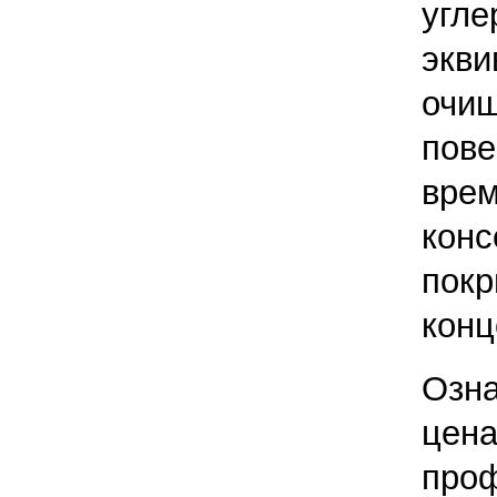
угле
экви
очищ
пов
вре
кон
покр
конц
Оз
ц
про