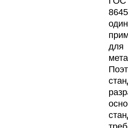
ГОС
86
оди
прим
для
мета
Поэ
стан
раз
осн
стан
тре