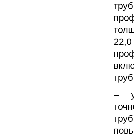
тру
проф
тол
22,
п
вкл
труб
– у
точн
тру
пов