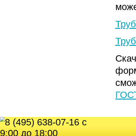
може
Труб
Труб
Скач
форм
смож
ГОСТ