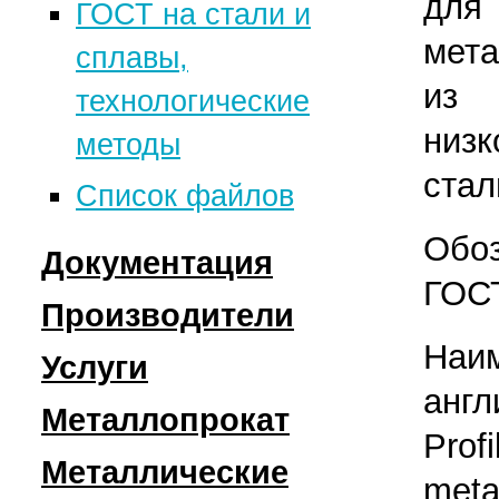
для
ГОСТ на стали и
мета
сплавы,
из 
технологические
низк
методы
стал
Список файлов
Обоз
Документация
ГОСТ
Производители
Технологии
Наим
производства
Услуги
Металлургические
англ
Марки
комбинаты
Металлопрокат
Цинкование
Profi
углеродистых,
Металлопрокатные
металла
Металлические
Сортовой и
meta