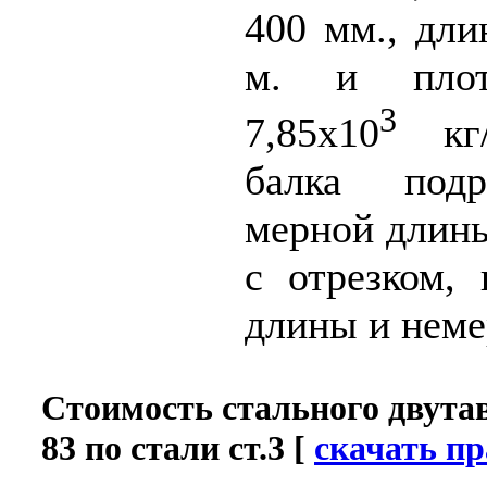
400 мм., дли
м. и плот
3
7,85х10
кг/
балка подр
мерной длин
с отрезком,
длины и неме
Стоимость стального двута
83 по стали ст.3
[
скачать пр