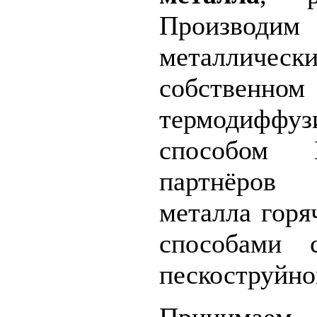
Производи
металличес
собственно
термодиффуз
способом
Пр
партнёров 
металла гор
способами 
пескоструйно
Принимае