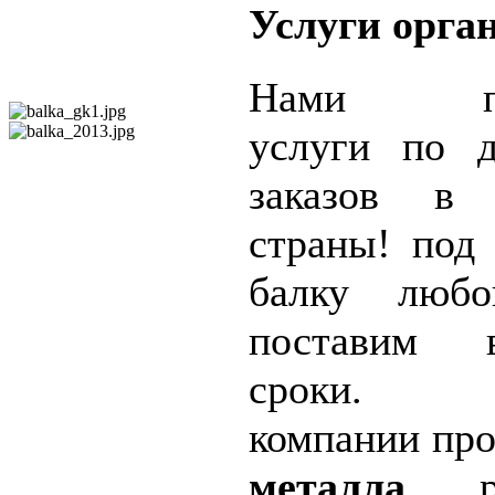
Услуги орга
Нами пред
услуги по 
заказов в
страны! под 
балку любо
поставим 
сроки. Сп
компании пр
металла
, р