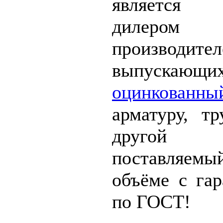
является 
дилером 
производител
выпускающи
оцинкован
арматуру, т
другой ме
поставляемы
объёме с гар
по ГОСТ!