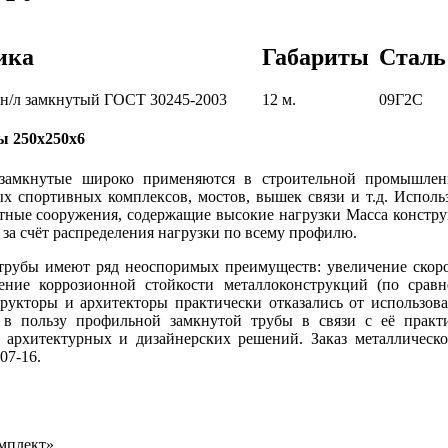
ика
Габариты
Сталь
 н/л замкнутый ГОСТ 30245-2003
12 м.
09Г2С
ы 250х250х6
замкнутые широко применяются в строительной промышленн
ых спортивных комплексов, мостов, вышек связи и т.д. Испол
ётные сооружения, содержащие высокие нагрузки
Масса констру
 за счёт распределения нагрузки по всему профилю.
трубы имеют ряд неоспоримых преимуществ: увеличение скор
ение коррозионной стойкости металлоконструкций (по срав
трукторы и архитекторы практически отказались от использо
а в пользу профильной замкнутой трубы в связи с её практ
архитектурных и дизайнерских решений. Заказ металлическ
07-16.
омплект»