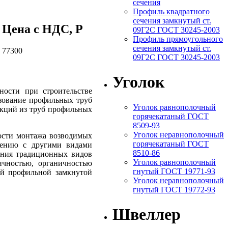
сечения
Профиль квадратного
сечения замкнутый ст.
Цена c НДС, Р
09Г2С ГОСТ 30245-2003
Профиль прямоугольного
сечения замкнутый ст.
77300
09Г2С ГОСТ 30245-2003
Уголок
ости при строительстве
ьзование профильных труб
Уголок равнополочный
кций из труб профильных
горячекатаный ГОСТ
8509-93
Уголок неравнополочный
ости монтажа возводимых
горячекатаный ГОСТ
нению с другими видами
8510-86
вания традиционных видов
Уголок равнополочный
ичностью, органичностью
гнутый ГОСТ 19771-93
ой профильной замкнутой
Уголок неравнополочный
гнутый ГОСТ 19772-93
Швеллер