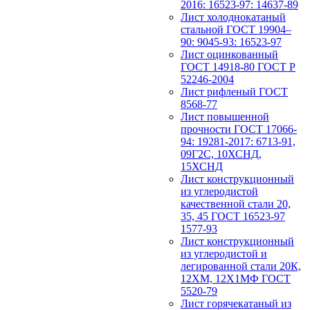
2016: 16523-97: 14637-89
Лист холоднокатаный
стальной ГОСТ 19904–
90: 9045-93: 16523-97
Лист оцинкованный
ГОСТ 14918-80 ГОСТ Р
52246-2004
Лист рифленый ГОСТ
8568-77
Лист повышенной
прочности ГОСТ 17066-
94: 19281-2017: 6713-91,
09Г2С, 10ХСНД,
15ХСНД
Лист конструкционный
из углеродистой
качественной стали 20,
35, 45 ГОСТ 16523-97
1577-93
Лист конструкционный
из углеродистой и
легированной стали 20К,
12ХМ, 12Х1МФ ГОСТ
5520-79
Лист горячекатаный из