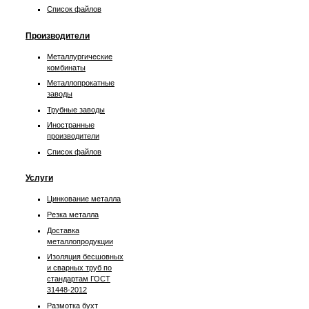
Список файлов
Производители
Металлургические
комбинаты
Металлопрокатные
заводы
Трубные заводы
Иностранные
производители
Список файлов
Услуги
Цинкование металла
Резка металла
Доставка
металлопродукции
Изоляция бесшовных
и сварных труб по
стандартам ГОСТ
31448-2012
Размотка бухт