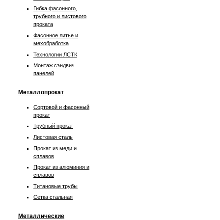
Гибка фасонного,
трубного и листового
проката
Фасонное литье и
мехобработка
Технологии ЛСТК
Монтаж сэндвич
панелей
Металлопрокат
Сортовой и фасонный
прокат
Трубный прокат
Листовая сталь
Прокат из меди и
сплавов
Прокат из алюминия и
сплавов
Титановые трубы
Сетка стальная
Металлические