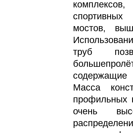
комплексо
спортивны
мостов, выш
Использова
труб позв
большепролё
содержащие 
Масса конс
профильных н
очень вы
распределе