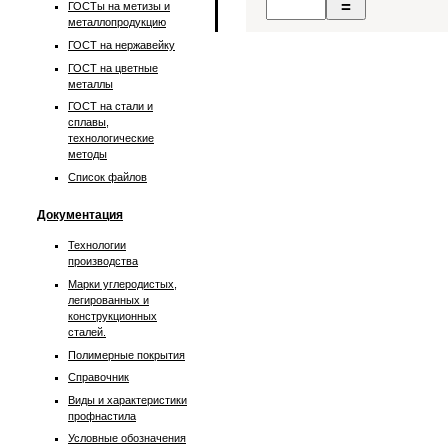
ГОСТы на метизы и
металлопродукцию
ГОСТ на нержавейку
ГОСТ на цветные
металлы
ГОСТ на стали и
сплавы,
технологические
методы
Список файлов
Документация
Технологии
производства
Марки углеродистых,
легированных и
конструкционных
сталей.
Полимерные покрытия
Справочник
Виды и характеристики
профнастила
Условные обозначения