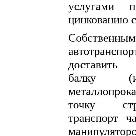
услугами 
цинкованию с
Собственным
автотранспо
доставить 
балку (
металлопро
точку ст
транспорт ч
манипулято