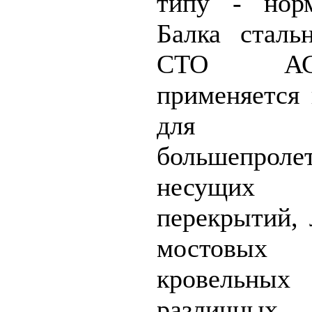
типу - нор
Балка сталь
СТО АС
применяется 
для пе
большепро
несущих к
перекрытий, 
мостовых 
кровельны
различны