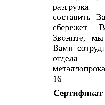
разгрузка
составить В
сбережет В
Звоните, м
Вами сотруд
отдел
металлопрока
16
Сертифика