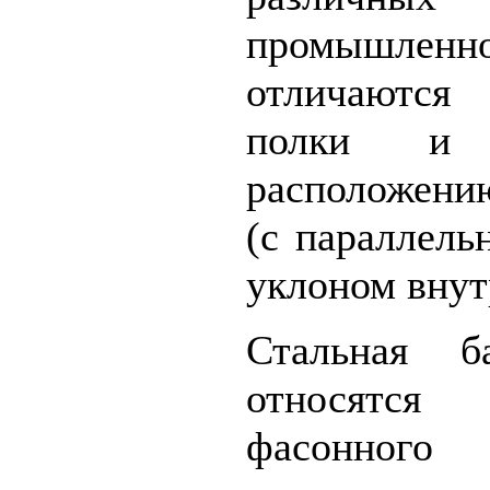
промышленн
отличаютс
полки и 
расположени
(с параллель
уклоном внут
Стальная б
относятс
фасонног