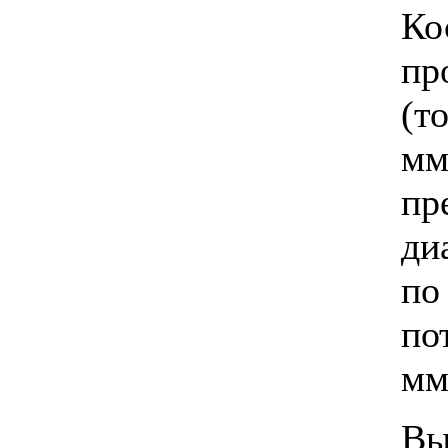
Ко
пр
(т
м
п
ди
п
по
мм
Вы