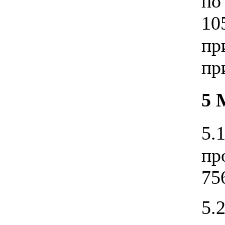
по
1
п
пр
5 
5.
пр
75
5.