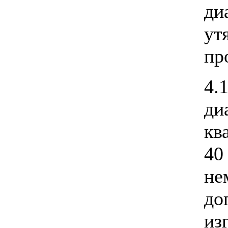
ди
у
пр
4
ди
кв
40
н
до
и