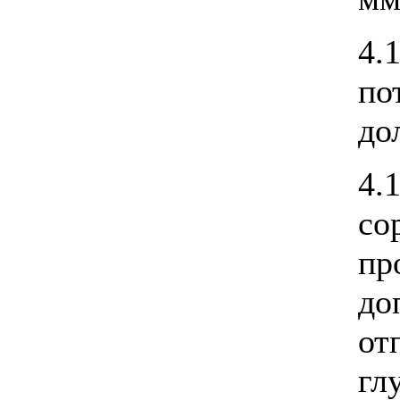
4.
по
до
4.
со
пр
до
о
гл