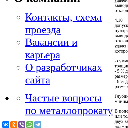
удале
вывод
отклон
Контакты, схема
4.10
допус
проезда
пузыри
вывод
Вакансии и
откло
удале
карьера
которо
- сумм
О разработчиках
толщин
- 5 % 
сайта
размер
- 8 % 
размер
Частые вопросы
Глубин
минима
по металлопрокату
В попе
или то
двух з
должны