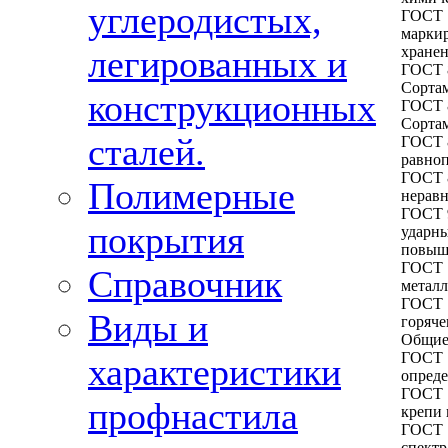
углеродистых,
ГОСТ 
маркир
легированных и
хране
ГОСТ 
Сорта
конструкционных
ГОСТ 
Сорта
сталей.
ГОСТ 
равно
ГОСТ 
Полимерные
нерав
ГОСТ 
покрытия
ударны
повыш
ГОСТ 
Справочник
металл
ГОСТ 
Виды и
горяче
Общие
ГОСТ 
характеристики
опреде
ГОСТ 
профнастила
крепи 
ГОСТ 
спектр