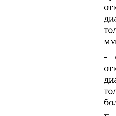
от
д
то
мм
- 
от
д
то
бо