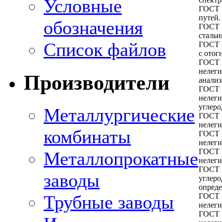
Условные
ГОСТ 
путей.
обозначения
ГОСТ 
стальн
Список файлов
ГОСТ 
с отог
ГОСТ 2
нелеги
Производители
анализ
ГОСТ 2
нелег
углеро
Металлургические
ГОСТ 2
нелег
комбинаты
ГОСТ 2
нелег
ГОСТ 2
Металлопрокатные
нелег
ГОСТ 
заводы
углеро
опреде
ГОСТ 2
Трубные заводы
нелег
ГОСТ 2