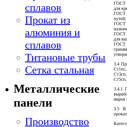
ГОСТ 
сплавов
для кр
ГОСТ 
Прокат из
путей;
ГОСТ 1
алюминия и
назнач
ГОСТ 2
для ва
сплавов
ГОСТ 2
граням
Титановые трубы
утверж
3.4 Пр
Сетка стальная
Ст1пс,
Ст3сп,
Ст5сп,
Металлические
3.4.1
выраб
панели
марок 
3.5 В
прокат 
Производство
Катего