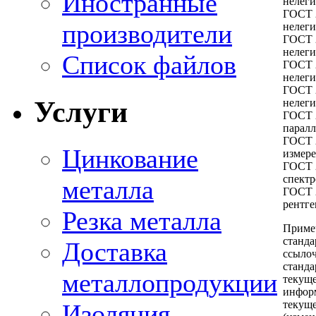
Иностранные
нелег
ГОСТ 2
производители
нелег
ГОСТ 2
нелег
Список файлов
ГОСТ 2
нелег
ГОСТ 2
Услуги
нелеги
ГОСТ 
паралл
ГОСТ 
Цинкование
измер
ГОСТ 
спектр
металла
ГОСТ 
рентг
Резка металла
Прим
станд
Доставка
ссыло
станда
металлопродукции
теку
инфор
текущ
Изоляция