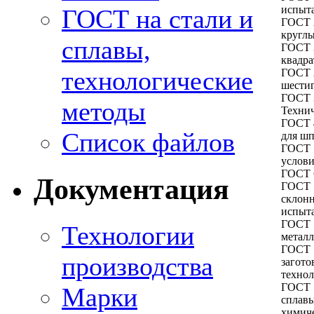
испыта
ГОСТ на стали и
ГОСТ 
круглы
сплавы,
ГОСТ 
квадра
технологические
ГОСТ 
шести
ГОСТ 
методы
Технич
ГОСТ 
Список файлов
для шп
ГОСТ 
услов
ГОСТ 
Документация
ГОСТ 
склонн
испыт
ГОСТ 
Технологии
металл
ГОСТ 
производства
загото
техно
ГОСТ 
Марки
сплавы
химиче