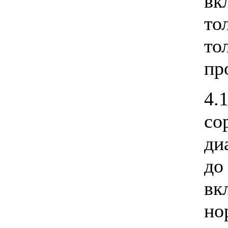
вк
т
то
пр
4.
со
ди
д
в
но