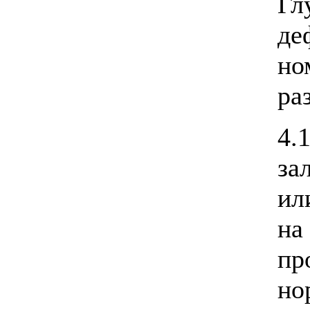
Гл
де
но
ра
4
за
ил
н
пр
но