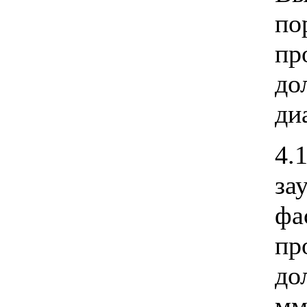
по
пр
до
ди
4
за
фа
пр
до
мм