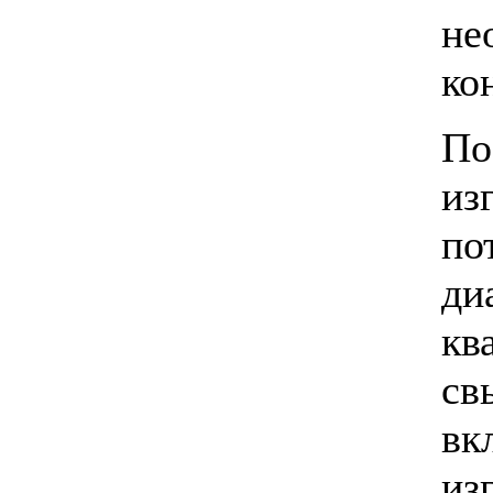
не
ко
П
и
по
ди
кв
с
вк
и