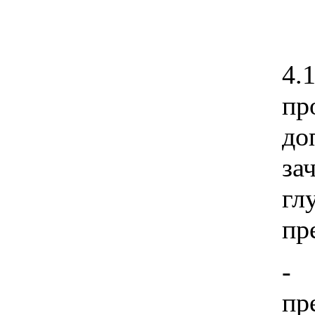
4.
пр
д
за
гл
пр
-
пр