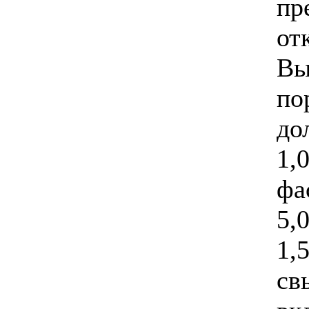
пр
от
Вы
по
до
1,
фа
5,
1,
св