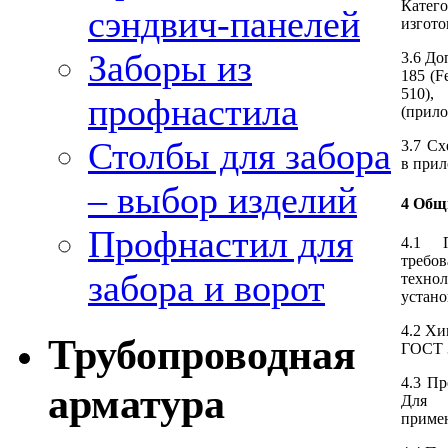
Катего
сэндвич-панелей
изгото
Заборы из
3.6 До
185 (F
510),
профнастила
(прило
Столбы для забора
3.7 Сх
в при
– выбор изделий
4 Общ
Профнастил для
4.1 
треб
забора и ворот
техно
устано
4.2 Хи
Трубопроводная
ГОСТ 
4.3 Пр
арматура
Для 
примен