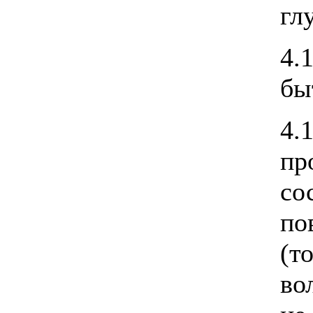
гл
4.
бы
4.
пр
с
по
(т
во