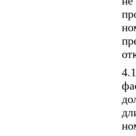
не
п
но
пр
от
4.
фа
д
дл
но