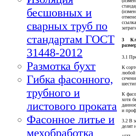
(изм
станд
бесшовных и
(измен
отмене
сварных труб по
ссыл
затраг
стандартам ГОСТ
3 Кл
разме
31448-2012
3.1 Пр
Размотка бухт
К сорт
любой
Гибка фасонного,
сечени
шестиг
трубного и
К фасо
хотя б
листового проката
данное
и проф
Фасонное литье и
3.2 В 
делят 
мехобработка