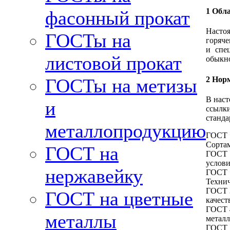
1 Обл
фасонный прокат
Наст
ГОСТы на
горяч
и спе
листовой прокат
обыкно
2 Нор
ГОСТы на метизы
В наст
и
ссылк
станда
металлопродукцию
ГОСТ 1
Сорта
ГОСТ на
ГОСТ 
услов
нержавейку
ГОСТ 
Технич
ГОСТ 
ГОСТ на цветные
качест
ГОСТ 
металлы
металл
ГОСТ 