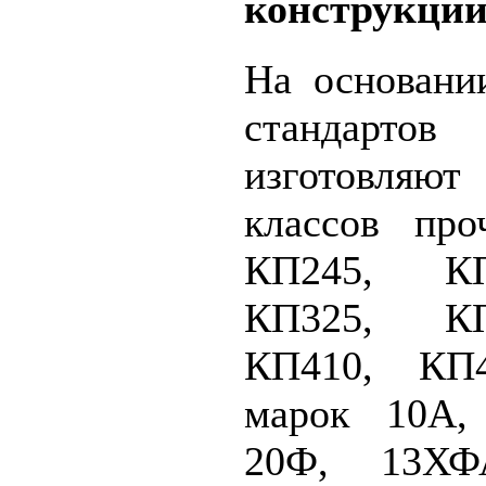
конструкций
На основани
стандар
изготовля
классов про
КП245, КП
КП325, КП
КП410, КП4
марок 10А,
20Ф, 13ХФ