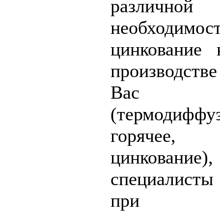
различной
необходимо
цинкование 
производств
Вас с
(термодиффу
горячее
цинковани
специалисты
при нео