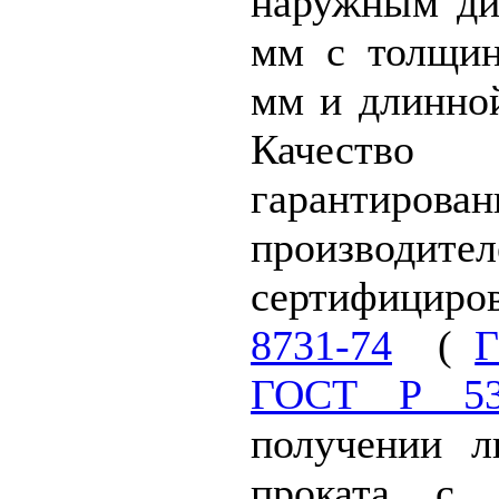
наружным ди
мм с толщин
мм и длинной
Качество
гарантиров
произво
сертифицир
8731-74
(
Г
ГОСТ Р 533
получении л
проката с 