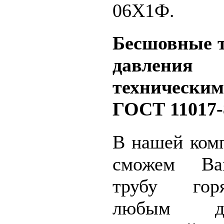
06Х1Ф.
Бесшовные 
давления с
технически
ГОСТ 11017-
В нашей ком
сможем Ва
трубу гор
любым д