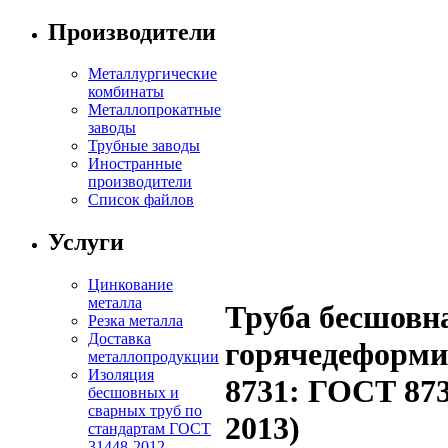
Производители
Металлургические
комбинаты
Металлопрокатные
заводы
Трубные заводы
Иностранные
производители
Список файлов
Услуги
Цинкование
металла
Труба бесшовн
Резка металла
Доставка
горячедеформ
металлопродукции
Изоляция
8731: ГОСТ 87
бесшовных и
сварных труб по
2013)
стандартам ГОСТ
31448-2012