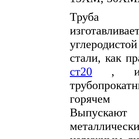
Труба го
изготавл
углеродистой
стали, как п
ст20
, 
трубопрокат
горячем 
Выпускают 
металличе