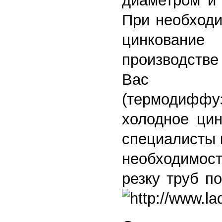
диаметром и 
При необходи
цинкование
производст
Вас с
(термодиффуз
холодное цин
специалисты 
необходимо
резку труб п