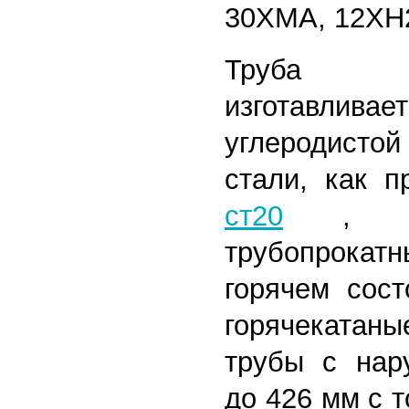
30ХМА, 12ХН
Труба го
изготав
углеродисто
стали, как 
ст20
,
трубопрокат
горячем сост
горячекатан
трубы с нар
до 426 мм с 