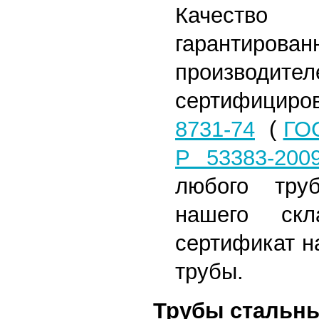
Качество
гарантиро
произв
сертифицир
8731-74
(
ГОС
Р 53383-200
любого тру
нашего скл
сертификат н
трубы.
Трубы стальн