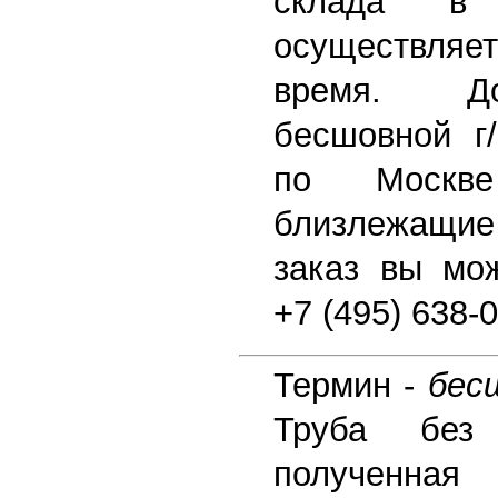
склада в 
осуществля
время. До
бесшовной г/
по Моск
близлежащие 
заказ вы мо
+7 (495) 638-
Термин -
бес
Труба без
полученная