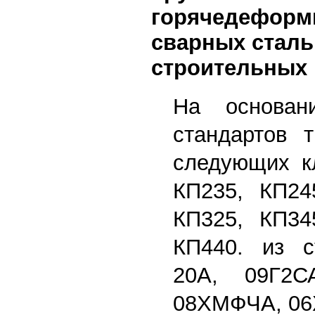
горячедеформ
сварных стал
строительных 
На основан
стандартов т
следующих кл
КП235, КП24
КП325, КП34
КП440. из с
20А, 09Г2С
08ХМФЧА, 06