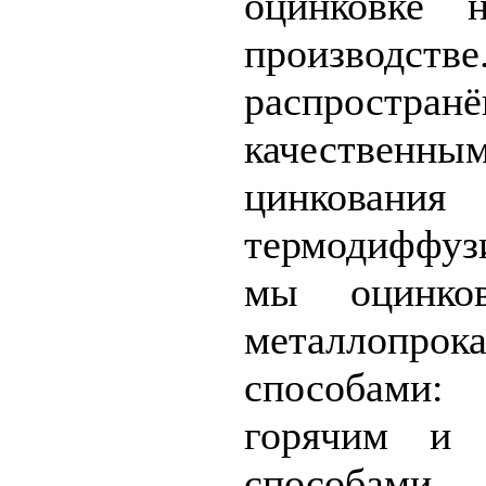
оцинковке 
производ
распрост
качествен
цинкован
термодиффу
мы оцинков
металлопро
способами
горячим и 
способами
П