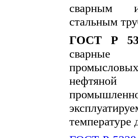
сварным 
стальным тр
ГОСТ Р 535
сварные
промысловых
нефтяной
промышленно
эксплуат
температуре 