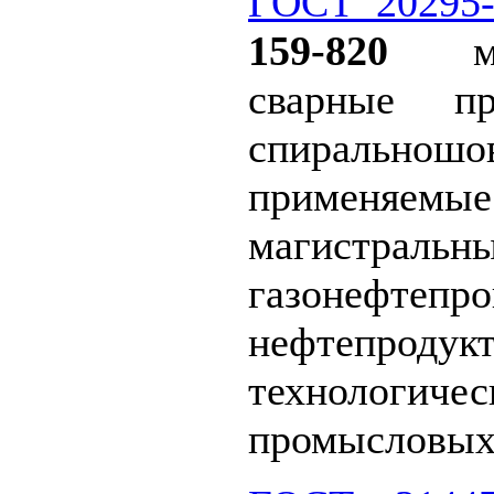
ГОСТ 20295-
159-820
мм,
сварные п
спиральнош
применяемые
магистральн
газонефтепро
нефтепродукт
техноло
промысловых