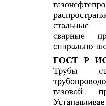
газонефтепро
распрост
стальные
сварные п
спирально-ш
ГОСТ Р ИС
Трубы ст
трубопрово
газовой пр
Устанавлива