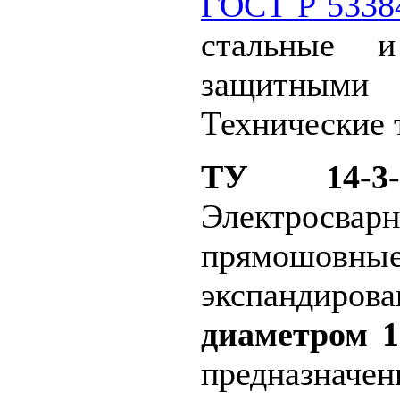
ГОСТ Р 5338
стальные 
защитными
Технические 
ТУ 14-3-1
Электросвар
прямошовны
экспандиро
диаметром 1
предназн