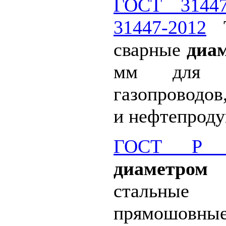
ГОСТ 31447
31447-2012
Т
сварные
диам
мм для ма
газопроводов
и нефтепроду
ГОСТ Р 52
диаметром 
стальны
прямошовны