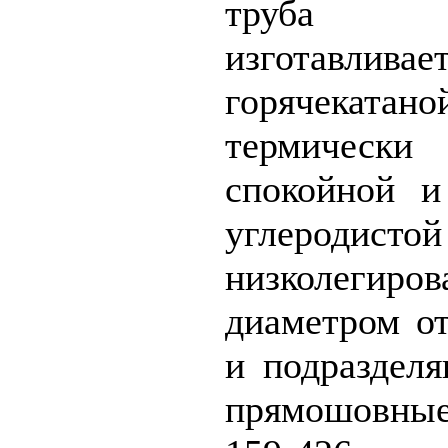
труба эле
изготавл
горячек
термически
спокойной и
углеро
низколегир
диаметром о
и подразделя
прямошовн