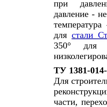
при давле
давление - н
температура 
для
стали С
350° дл
низколегиров
ТУ 1381-014-
Для строител
реконструк
части, перех