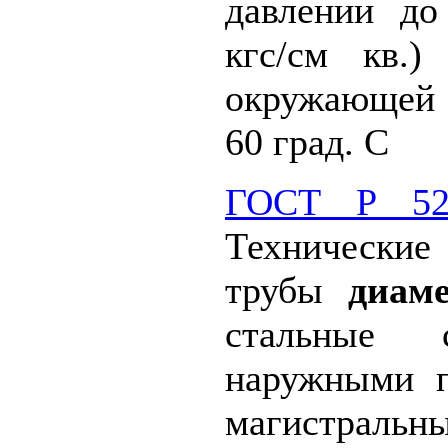
давлении д
кгс/см кв.)
окружающей 
60 град. С
ГОСТ Р 525
Технически
трубы
диаме
стальные 
наружными 
магистральн