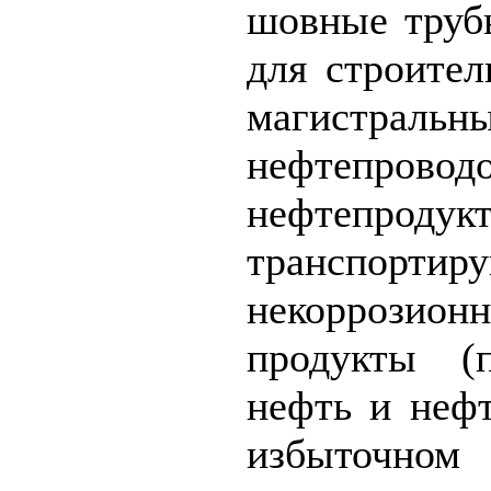
шовные труб
для строител
магистральны
нефтеп
нефтепродукт
транспортир
некоррозионн
продукты (
нефть и неф
избыточн