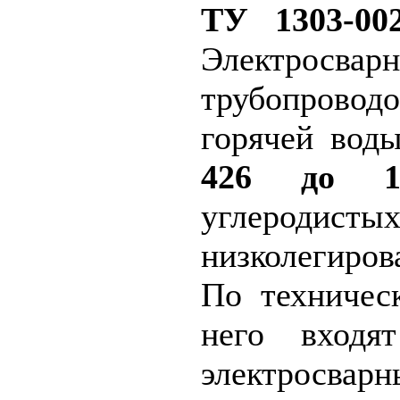
ТУ 1303-002
Электросва
трубопров
горячей во
426 до 1
углеро
низколегир
По техничес
него входя
электросварн