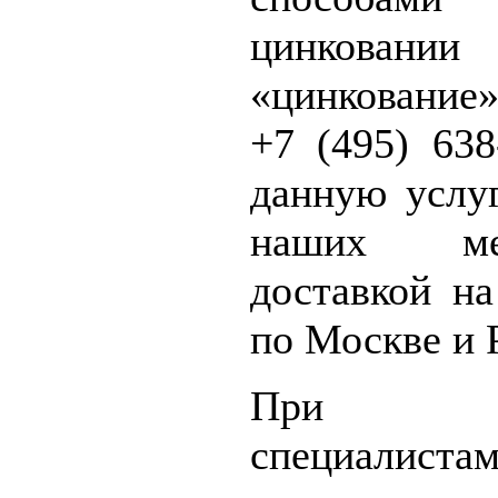
цинковани
«цинкование
+7 (495) 638
данную услу
наших ме
доставкой н
по Москве и 
При нео
специалист