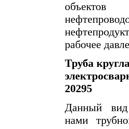
объектов м
нефтеп
нефтепроду
рабочее давле
Труба кругл
электросва
20295
Данный вид
нами трубно