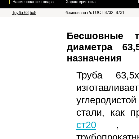
Наименование товара
Характеристика
Труба 63,5х8
бесшовная г/к ГОСТ 8732: 8731
Бесшовные т
диаметра 63
назначения
Труба 63,5х
изготав
углеродисто
стали, как 
ст20
,
трубопрокат