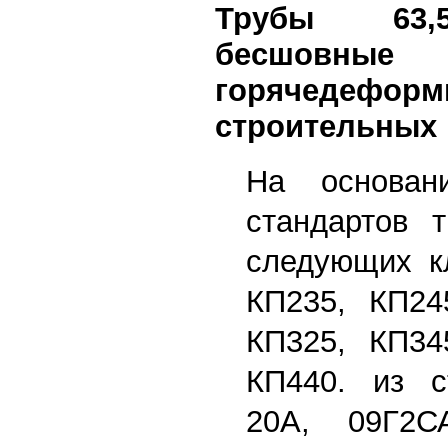
Трубы 63,
бесшовные
горячедефор
строительных 
На основан
стандартов т
следующих кл
КП235, КП24
КП325, КП34
КП440. из с
20А, 09Г2С