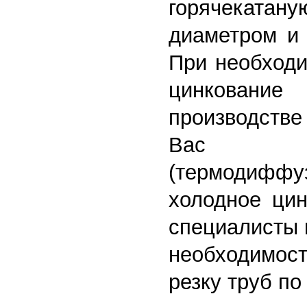
горячекат
диаметром и 
При необходи
цинкование
производст
Вас с
(термодиффуз
холодное цин
специалисты 
необходимо
резку труб п