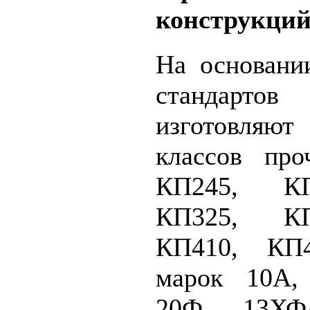
конструкций
На основани
стандар
изготовля
классов про
КП245, КП
КП325, КП
КП410, КП4
марок 10А,
20Ф, 13ХФ