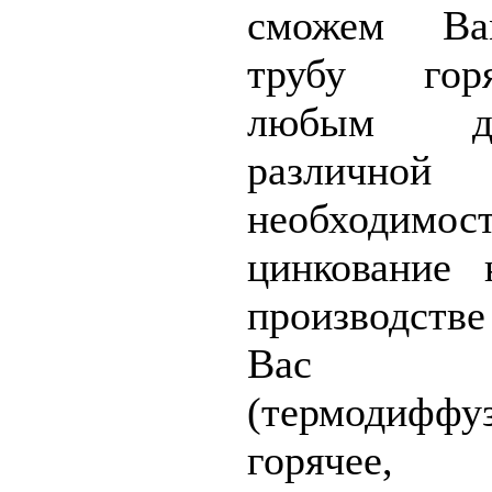
сможем Ва
трубу гор
любым д
различной
необходимо
цинкование 
производств
Вас с
(термодиффу
горячее