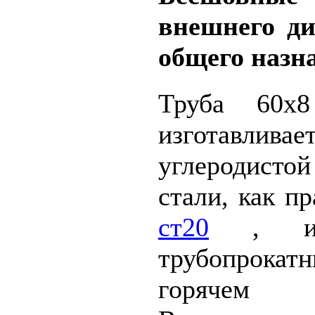
внешнего д
общего назн
Труба 60х8
изготавл
углеродистой
стали, как п
ст20
, 
трубопрокат
горячем 