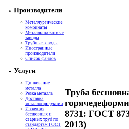
Производители
Металлургические
комбинаты
Металлопрокатные
заводы
Трубные заводы
Иностранные
производители
Список файлов
Услуги
Цинкование
металла
Труба бесшовн
Резка металла
Доставка
горячедеформ
металлопродукции
Изоляция
8731: ГОСТ 87
бесшовных и
сварных труб по
2013)
стандартам ГОСТ