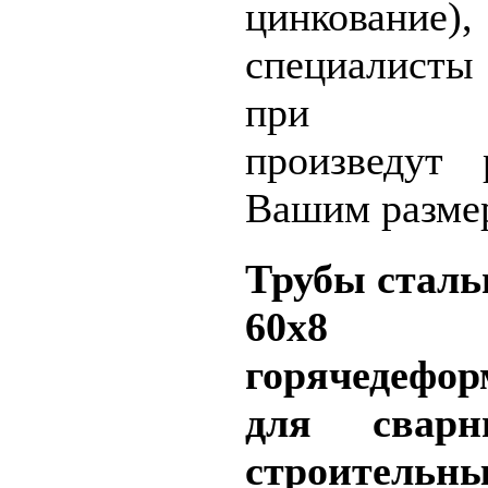
цинковани
специалисты
при нео
произведут
Вашим разме
Трубы стал
60х8
горячедефо
для сварн
строительн