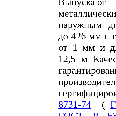
Выпускают 
металличе
наружным д
до 426 мм с 
от 1 мм и д
12,5 м
Качес
гарантиров
произво
сертифицир
8731-74
(
Г
ГОСТ Р 533