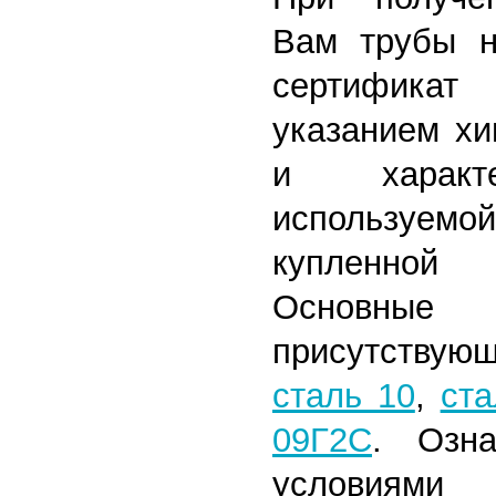
Вам трубы н
сертифика
указанием хи
и характе
используем
купленной
Основн
присутствую
сталь 10
,
ста
09Г2С
. Озна
условиями