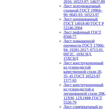
2016: 16523-97: 14637-89
Лист холоднокатаный
стальной ГОСТ 19904–
90: 9045-93: 16523-97
Лист оцинкованный
ГОСТ 14918-80 ГОСТ Р
52246-2004
Лист рифленый ГОСТ
8568-77
Лист повышенной
прочности ГОСТ 17066-
94: 19281-2017: 6713-91,
09Г2С, 10ХСНД,
15ХСНД
Лист конструкционный
из углеродистой
качественной стали 20,
35, 45 ГОСТ 16523-97
1577-93
Лист конструкционный
из углеродистой и
легированной стали 20К,
12ХМ, 12Х1МФ ГОСТ
5520-79
Лист горячекатаный из