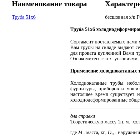
Наименование товара
Характер
Труба 51x6
бесшовная х/к Г
Труба 51x6 холоднодеформиро
Сортамент поставляемых нами 
Вам трубы на складе выдают се
для проката купленной Вами т
Ознакомитесь с тех. условиям
Применение холоднокатаных 
Холоднокатаные трубы небол
фурнитуры, приборов и машин
настоящее время существует 
холоднодеформированные общег
для справки
Теоретическую массу 1п. м. хо
где
М -
масса, кг;
D
-
наружный 
н