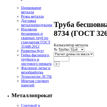
Цинкование
металла
Резка металла
Доставка
Труба бесшовн
металлопродукции
Изоляция
8734 (ГОСТ 326
бесшовных и
сварных труб по
стандартам ГОСТ
Калькулятор металла
31448-2012
№ Трубы
Размотка бухт
Гибка фасонного,
трубного и
листового проката
Фасонное литье и
мехобработка
Технологии ЛСТК
Монтаж сэндвич
панелей
Металлопрокат
Сортовой и