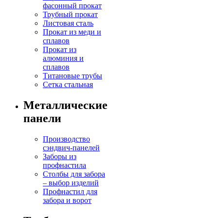
фасонный прокат
Трубный прокат
Листовая сталь
Прокат из меди и
сплавов
Прокат из
алюминия и
сплавов
Титановые трубы
Сетка стальная
Металлические
панели
Производство
сэндвич-панелей
Заборы из
профнастила
Столбы для забора
– выбор изделий
Профнастил для
забора и ворот