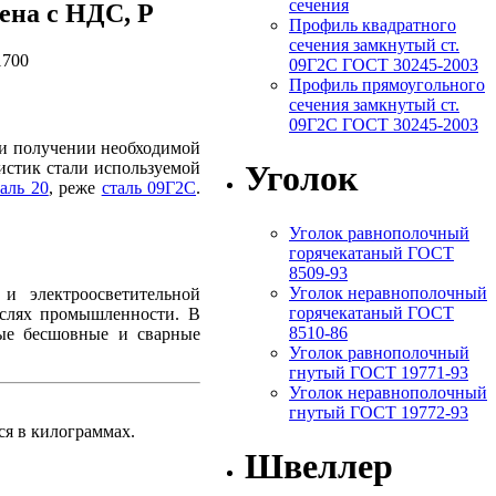
сечения
ена c НДС, Р
Профиль квадратного
сечения замкнутый ст.
1700
09Г2С ГОСТ 30245-2003
Профиль прямоугольного
сечения замкнутый ст.
09Г2С ГОСТ 30245-2003
ри получении необходимой
ристик стали используемой
Уголок
таль 20
, реже
сталь 09Г2С
.
Уголок равнополочный
горячекатаный ГОСТ
8509-93
Уголок неравнополочный
и электроосветительной
горячекатаный ГОСТ
аслях промышленности. В
8510-86
ые бесшовные и сварные
Уголок равнополочный
гнутый ГОСТ 19771-93
Уголок неравнополочный
гнутый ГОСТ 19772-93
тся в килограммах.
Швеллер