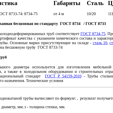
истика
Габариты
Сталь
Ц
ОСТ 8733-74: 8734-75
от 4 м
10/20
11
ванная бесшовная по стандарту ГОСТ 8734 / ГОСТ 8733
холоднодеформированных труб соответствует
ГОСТ 8734-75
. П
ртификат качества с указанием химического состава и характе
рубы. Основные марки присутствующие на складе -
сталь 10
,
с
и на бесшовную трубу ГОСТ 8733-74
труб
ьшого диаметра используется для изготовления мебельной 
, а также в холодильном оборудовании и строительных отр
национальный стандарт
ГОСТ Р 54159-2010
- Трубы стальн
о назначения. Технические условия
лоднокатаной трубы вычисляют по формуле:
, результат получае
диаметр, мм;
s
-
толщина стенки, мм.