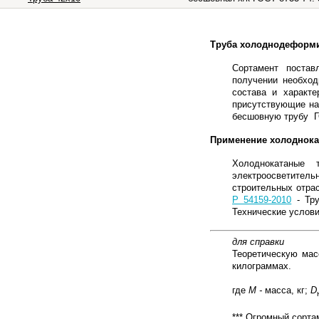
Труба холоднодеформи
Сортамент поста
получении необход
состава и характ
присутствующие на
бесшовную трубу Г
Применение холоднока
Холоднокатаные 
электроосветите
строительных отра
Р 54159-2010
- Тру
Технические услов
для справки
Теоретическую мас
килограммах.
где
М -
масса, кг;
D
*** Огромный сорта