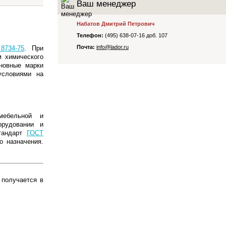
Ваш менеджер
Уголок равнополочный гнутый ГОСТ 19771-
замкнутый ст. 09Г2С ГОСТ 30245-2003
93
Уголок неравнополочный гнутый ГОСТ
Набатов Дмитрий Петрович
19772-93
Телефон:
(495) 638-07-16 доб. 107
Почта:
info@lador.ru
8734-75
. При
м химического
новные марки
 условиями на
мебельной и
орудовании и
тандарт
ГОСТ
 назначения.
 получается в