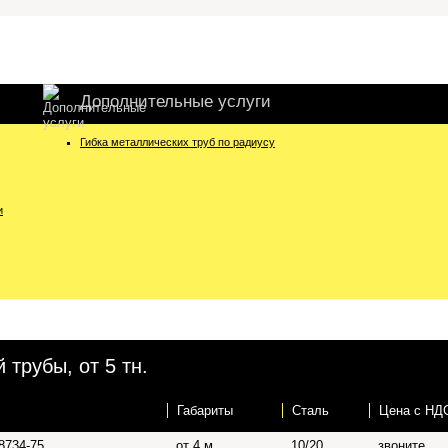
Дополнительные услуги
Гибка металлических труб по радиусу
и
трубы, от 5 тн.
Габариты
Сталь
Цена c НД
8734-75
от 4 м
10/20
звоните