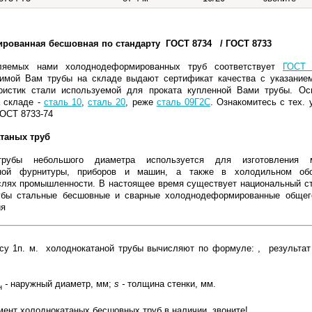
рованная бесшовная по стандарту ГОСТ 8734 / ГОСТ 8733
вляемых нами холоднодеформированных труб соответствует
ГОСТ 
имой Вам трубы на складе выдают сертификат качества с указание
еристик стали используемой для проката купленной Вами трубы. Ос
 складе -
сталь 10
,
сталь 20
, реже
сталь 09Г2С
. Ознакомитесь с тех.
ОСТ 8733-74
таных труб
трубы небольшого диаметра используется для изготовления 
льной фурнитуры, приборов и машин, а также в холодильном об
слях промышленности. В настоящее время существует национальный с
бы стальные бесшовные и сварные холоднодеформированные общего
ия
су 1п. м. холоднокатаной трубы вычисляют по формуле:
, результат
-
наружный диаметр, мм;
s
-
толщина стенки, мм.
н
мент холоднокатаных бесшовных труб в наличии, звоните!