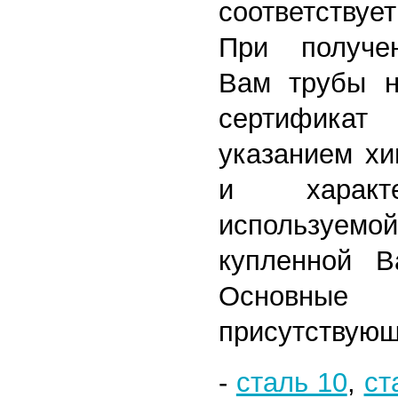
соответству
При получе
Вам трубы н
сертифика
указанием хи
и характе
используем
купленной В
Основн
присутствующ
-
сталь 10
,
ст