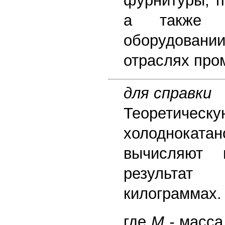
фурнитуры, п
а также в
оборудовани
отраслях пр
для справки
Теоретическ
холоднок
вычисляют
результат
килограммах.
где
М -
масса,