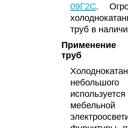
09Г2С
. Огр
холоднокат
труб в наличи
Применение 
труб
Холоднок
небольшо
используется
мебе
электроосвет