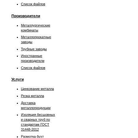
Список файлов
Производители
Металлургические
комбинаты
Металлопрокатные
заводы
Трубные заводы
Иностранные
производители
Список файлов
Услуги
Цинкование металла
Резка металла
Доставка
металлопродукции
Изоляция бесшовных
и сварных труб по
стандартам ГОСТ
31448-2012
Размотка бухт