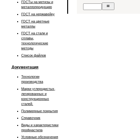
ГОСТы на метизы и
металлопродукцию
ГОСТ на нержавейку
ГОСТ на цветные
металлы
ГОСТ на стали и
сплавы,
технологические
методы
Список файлов
Документация
Технологии
производства
Марки углеродистых,
легированных и
конструкционных
сталей.
Полимерные покрытия
Справочник
Виды и характеристики
профнастила
Условные обозначения