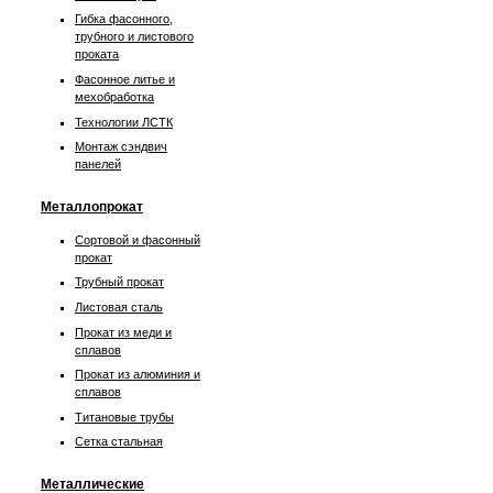
Гибка фасонного,
трубного и листового
проката
Фасонное литье и
мехобработка
Технологии ЛСТК
Монтаж сэндвич
панелей
Металлопрокат
Сортовой и фасонный
прокат
Трубный прокат
Листовая сталь
Прокат из меди и
сплавов
Прокат из алюминия и
сплавов
Титановые трубы
Сетка стальная
Металлические