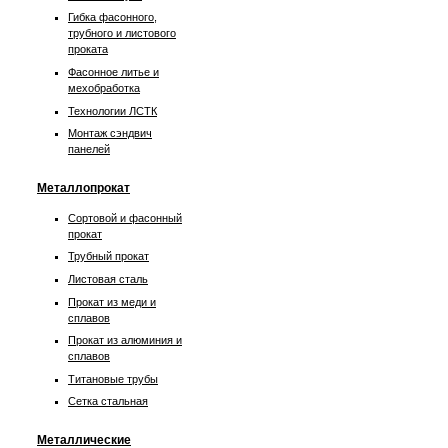
Гибка фасонного,
трубного и листового
проката
Фасонное литье и
мехобработка
Технологии ЛСТК
Монтаж сэндвич
панелей
Металлопрокат
Сортовой и фасонный
прокат
Трубный прокат
Листовая сталь
Прокат из меди и
сплавов
Прокат из алюминия и
сплавов
Титановые трубы
Сетка стальная
Металлические