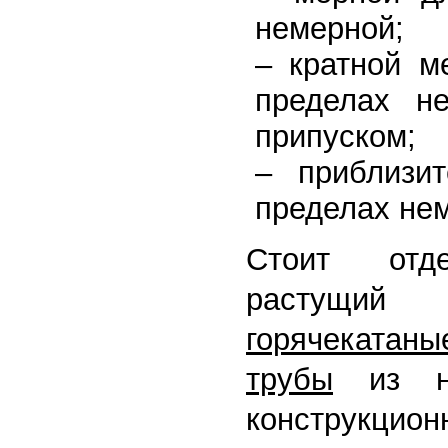
немерной;
– кратной 
пределах н
припуском;
– приблизи
пределах не
Стоит отде
растущи
горячекат
трубы
из низ
конструкц