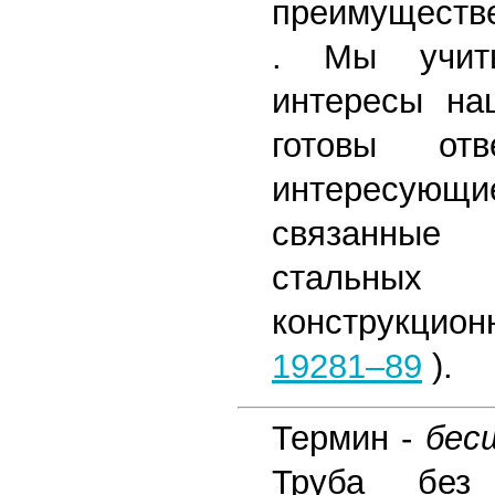
преимущест
. Мы учит
интересы на
готовы от
интересу
связанные
стальны
конструкцио
19281–89
).
Термин -
бес
Труба без