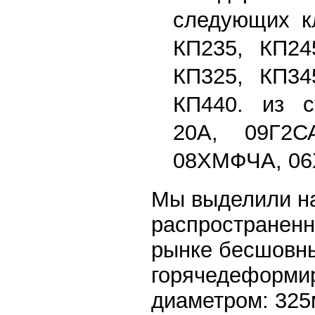
следующих кл
КП235, КП24
КП325, КП34
КП440. из с
20А, 09Г2С
08ХМФЧА, 06
Мы выделили н
распространенн
рынке бесшовн
горячедеформи
диаметром: 325