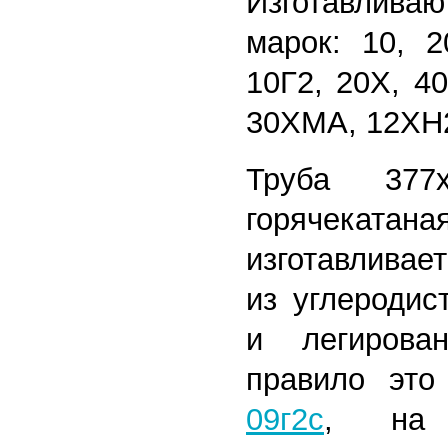
Изготавлив
марок: 10, 2
10Г2, 20Х, 4
30ХМА, 12ХН
Труба 377х
горячекатана
изготавливае
из углеродис
и легирова
правило эт
09г2с
, на т