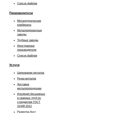
Список файлов
Производители
Металлургические
комбинаты
Металлопрокатные
заводы
Трубные заводы
Иностранные
производители
Список файлов
Услуги
Цинкование металла
Резка металла
Доставка
металлопродукции
Изоляция бесшовных
и сварных труб по
стандартам ГОСТ
31448-2012
Размотка бухт