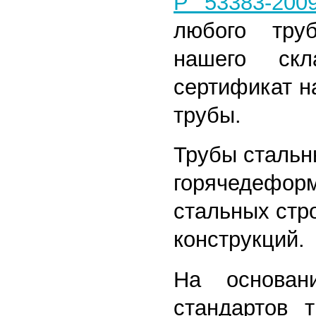
Р 53383-200
любого тру
нашего скл
сертификат н
трубы.
Трубы сталь
горячедефор
стальных стр
конструкций.
На основан
стандартов т