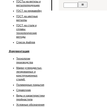
ГОСТы на метизы и
металлопродукцию
ГОСТ на нержавейку
ГОСТ на цветные
металлы
ГОСТ на стали и
сплавы,
технологические
методы
Список файлов
Документация
Технологии
производства
Марки углеродистых,
легированных и
конструкционных
сталей.
Полимерные покрытия
Справочник
Виды и характеристики
профнастила
Условные обозначения