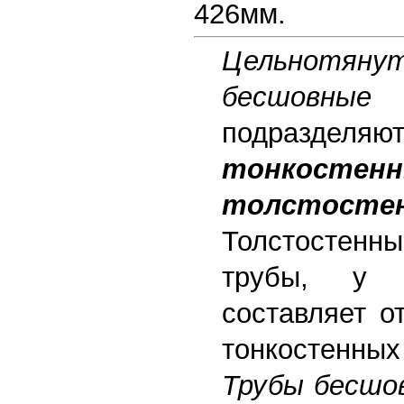
426мм.
Цельнотян
бесшов
подразд
тонкостен
толстосте
Толстостенн
трубы, у 
составляет о
тонкостенны
Трубы бесшо