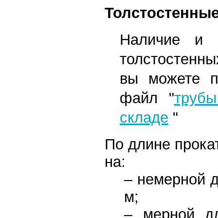
Толстостенны
Наличие и ц
толстостенны
вы можете п
файл
"
трубы
складе
"
По длине прока
на:
– немерной д
м;
– мерной д