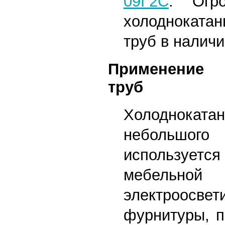
09Г2С
. Огр
холоднокат
труб в наличи
Применение 
труб
Холоднок
небольшо
используется
мебе
электроосвет
фурнитуры, п