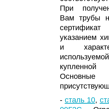
При получе
Вам трубы н
сертифика
указанием хи
и характе
используем
купленной
Основн
присутствующ
-
сталь 10
,
ст