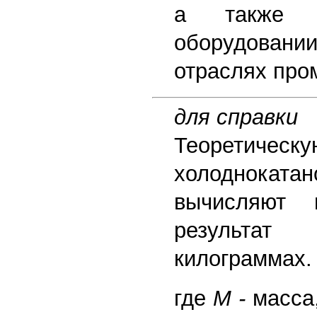
а также в
оборудовани
отраслях пр
для справки
Теоретическ
холоднок
вычисляют
результат
килограммах.
где
М -
масса,