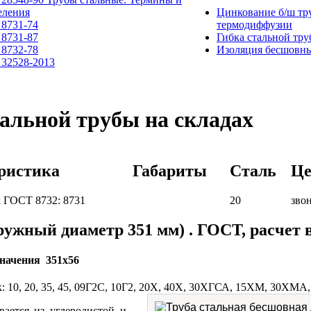
еления
Цинкование б/ш тр
8731-74
термодиффузии
8731-87
Гибка стальной тру
8732-78
Изоляция бесшовны
32528-2013
тальной трубы на складах
ристика
Габариты
Сталь
Це
к ГОСТ 8732: 8731
20
зво
ужный диаметр 351 мм) . ГОСТ, расчет в
начения 351х56
к: 10, 20, 35, 45, 09Г2С, 10Г2, 20Х, 40Х, 30ХГСА, 15ХМ, 30ХМА
вается из углеродистой и