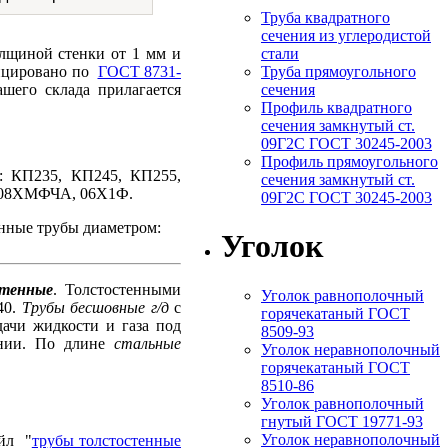
Труба квадратного
сечения из углеродистой
стали
лщиной стенки от 1 мм и
Труба прямоугольного
ицировано по
ГОСТ 8731-
сечения
шего склада прилагается
Профиль квадратного
сечения замкнутый ст.
09Г2С ГОСТ 30245-2003
Профиль прямоугольного
и: КП235, КП245, КП255,
сечения замкнутый ст.
, 08ХМФЧА, 06Х1Ф.
09Г2С ГОСТ 30245-2003
нные трубы диаметром:
Уголок
тенные
. Толстостенными
Уголок равнополочный
40.
Трубы бесшовные г/д
с
горячекатаный ГОСТ
дачи жидкости и газа под
8509-93
ении. По длине
стальные
Уголок неравнополочный
горячекатаный ГОСТ
8510-86
Уголок равнополочный
гнутый ГОСТ 19771-93
Уголок неравнополочный
айл
"
трубы толстостенные