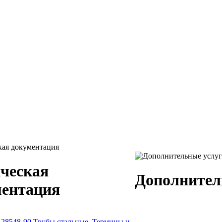
ческая
Дополнител
ментация
28548-90 Трубы стальные. Термины и