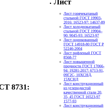
Лист
Лист горячекатаный
стальной ГОСТ 19903-
2016: 16523-97: 14637-89
Лист холоднокатаный
стальной ГОСТ 19904–
90: 9045-93: 16523-97
Лист оцинкованный
ГОСТ 14918-80 ГОСТ Р
52246-2004
Лист рифленый ГОСТ
8568-77
Лист повышенной
прочности ГОСТ 17066-
94: 19281-2017: 6713-91,
09Г2С, 10ХСНД,
15ХСНД
Лист конструкционный
СТ 8731:
из углеродистой
качественной стали 20,
35, 45 ГОСТ 16523-97
1577-93
Лист конструкционный