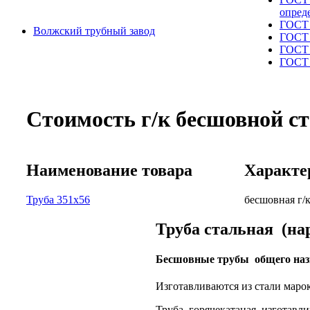
опред
ГОСТ 
Волжский трубный завод
ГОСТ 
ГОСТ 
ГОСТ 
Стоимость г/к бесшовной с
Наименование товара
Характе
Труба 351х56
бесшовная г/
Труба стальная (нар
Бесшовные трубы общего наз
Изготавливаются из стали маро
Труба горячекатаная изготавли