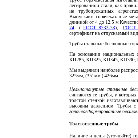
легированной стали, как прави
на трубопрокатных агрегата
Выпускают горячекатаные мета
длинной от 4 до 12,5 м
Качество
74
(
ГОСТ 8732-78
),
ГОСТ 
сертификат на отпускаемый вид
Трубы стальные бесшовные гор
На основании национальных с
КП285, КП325, КП345, КП390, 
Мы выделили наиболее распрос
325мм, (351мм.) 426мм.
Цельнотянутые стальные бес
считаются те трубы, у которых
толстой стенкой изготавливаю
высоким давлением. Трубы с 
горячедеформированные бесшо
Толстостенные трубы
Наличие и цены (уточняйте) т