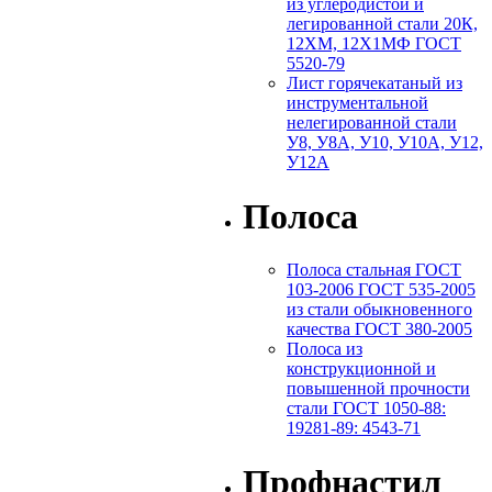
из углеродистой и
легированной стали 20К,
12ХМ, 12Х1МФ ГОСТ
5520-79
Лист горячекатаный из
инструментальной
нелегированной стали
У8, У8А, У10, У10А, У12,
У12А
Полоса
Полоса стальная ГОСТ
103-2006 ГОСТ 535-2005
из стали обыкновенного
качества ГОСТ 380-2005
Полоса из
конструкционной и
повышенной прочности
стали ГОСТ 1050-88:
19281-89: 4543-71
Профнастил