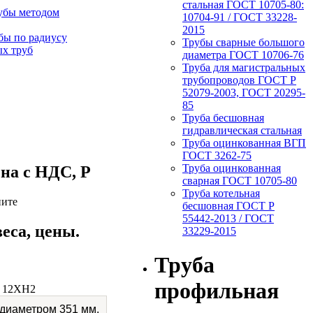
стальная ГОСТ 10705-80:
убы методом
10704-91 / ГОСТ 33228-
2015
бы по радиусу
Трубы сварные большого
х труб
диаметра ГОСТ 10706-76
Труба для магистральных
трубопроводов ГОСТ Р
52079-2003, ГОСТ 20295-
85
Труба бесшовная
гидравлическая стальная
Труба оцинкованная ВГП
ГОСТ 3262-75
Труба оцинкованная
на c НДС, Р
сварная ГОСТ 10705-80
Труба котельная
ните
бесшовная ГОСТ Р
55442-2013 / ГОСТ
еса, цены.
33229-2015
Труба
профильная
, 12ХН2