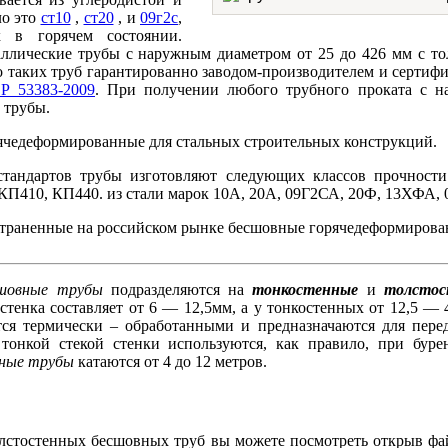
ло это
ст10
,
ст20
, и
09г2с
,
х в горячем состоянии.
ллические трубы с наружным диаметром от 25 до 426 мм с то
 таких труб гарантированно заводом-производителем и сертиф
Р 53383-2009
. При получении любого трубного проката с на
 трубы.
ячедеформированные для стальных строительных конструкций.
тандартов трубы изготовляют следующих классов прочност
КП410, КП440. из стали марок 10А, 20А, 09Г2СА, 20Ф, 13ХФА
траненные на российском рынке бесшовные горячедеформирова
шовные трубы
подразделяются на
тонкостенные
и
толстос
 стенка составляет от 6 — 12,5мм, а у тонкостенных от 12,5 — 
тся термически – обработанными и предназначаются для пере
тонкой стекой стенки используются, как правило, при бур
вные трубы
катаются от 4 до 12 метров.
олстостенных бесшовных труб вы можете посмотреть открыв ф