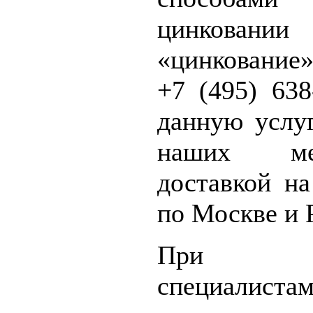
цинковани
«цинкование
+7 (495) 638
данную услу
наших ме
доставкой н
по Москве и 
При нео
специалист