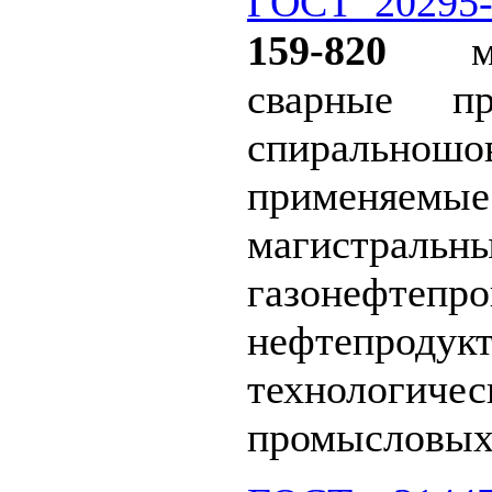
ГОСТ 20295-
159-820
мм,
сварные п
спиральнош
применяемые
магистральн
газонефтепро
нефтепродукт
техноло
промысловых