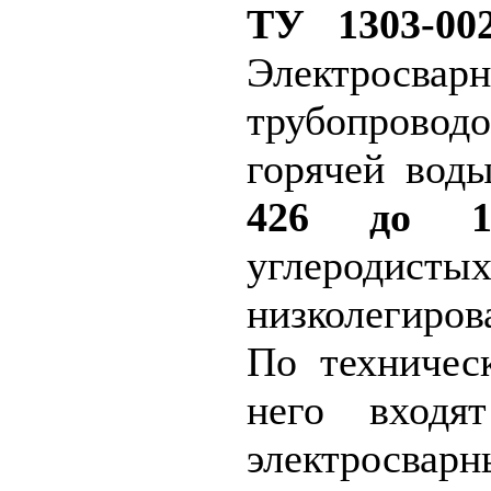
ТУ 1303-002
Электросва
трубопров
горячей во
426 до 1
углеро
низколегир
По техничес
него входя
электросварн