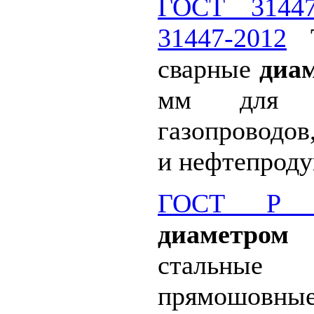
ГОСТ 31447
31447-2012
Т
сварные
диам
мм для ма
газопроводов
и нефтепроду
ГОСТ Р 52
диаметром 
стальны
прямошовны