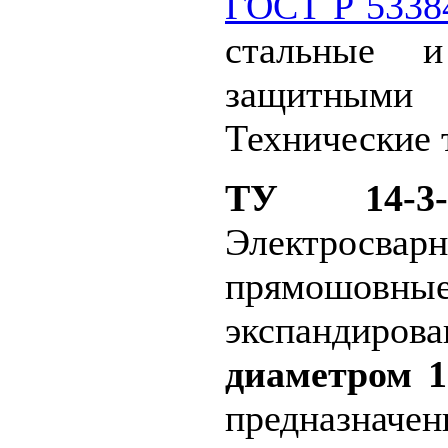
ГОСТ Р 5338
стальные 
защитными
Технические 
ТУ 14-3-1
Электросвар
прямошовны
экспандиро
диаметром 1
предназн