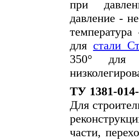
при давле
давление - н
температура 
для
стали С
350° дл
низколегиров
ТУ 1381-014-
Для строител
реконструк
части, перех