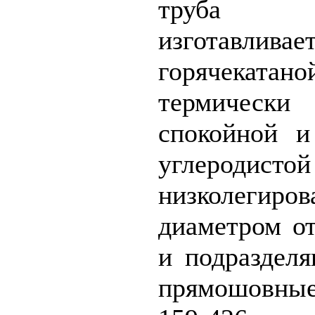
труба эле
изготавл
горячек
термически
спокойной и
углеро
низколегир
диаметром о
и подразделя
прямошовн