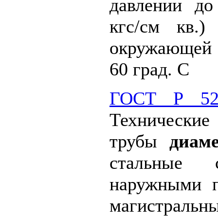
давлении д
кгс/см кв.)
окружающей 
60 град. С
ГОСТ Р 525
Технически
трубы
диаме
стальные 
наружными 
магистральн