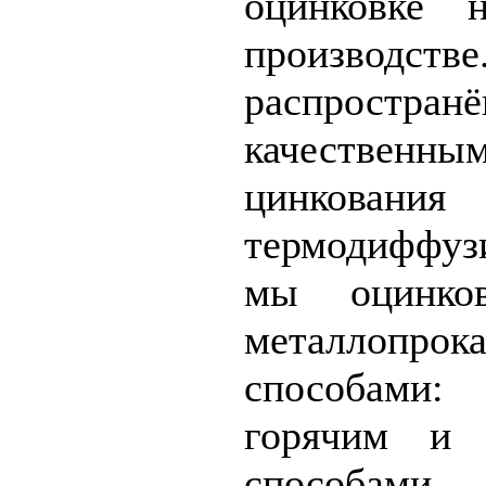
оцинковке 
производ
распрост
качествен
цинкован
термодиффу
мы оцинков
металлопро
способами
горячим и 
способами
П