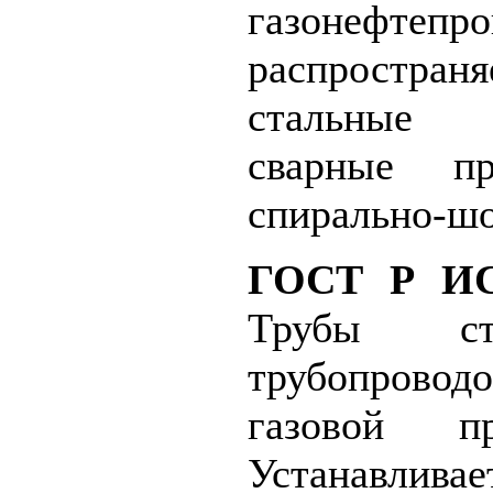
газонефтепро
распрост
стальные
сварные п
спирально-ш
ГОСТ Р ИС
Трубы ст
трубопрово
газовой пр
Устанавлива