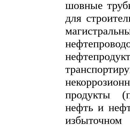
шовные труб
для строител
магистральны
нефтеп
нефтепродукт
транспортир
некоррозионн
продукты (
нефть и неф
избыточн