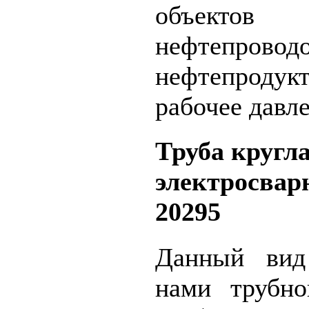
объектов м
нефтеп
нефтепроду
рабочее давле
Труба кругл
электросва
20295
Данный вид
нами трубно