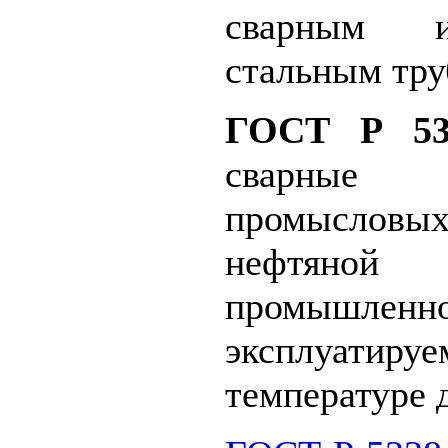
сварным 
стальным тр
ГОСТ Р 535
сварные
промысловых
нефтяной
промышленно
эксплуат
температуре 