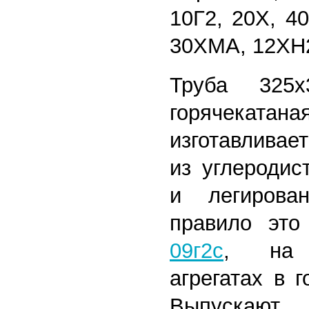
10Г2, 20Х, 4
30ХМА, 12ХН
Труба 325х
горячекатана
изготавливае
из углеродис
и легирова
правило эт
09г2с
, на т
агрегатах в 
Выпускают