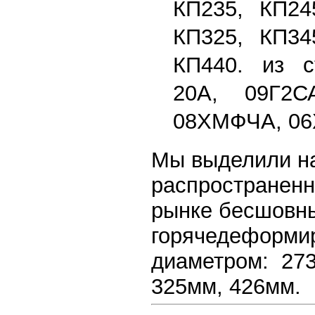
КП235, КП24
КП325, КП34
КП440. из с
20А, 09Г2С
08ХМФЧА, 06
Мы выделили н
распространенн
рынке бесшовн
горячедеформи
диаметром: 273
325мм, 426мм.