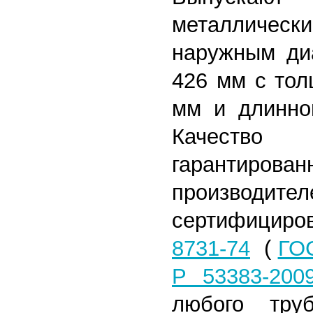
металличе
наружным ди
426 мм с тол
мм и длинно
Качество
гарантиро
произв
сертифицир
8731-74
(
ГОС
Р 53383-200
любого тру