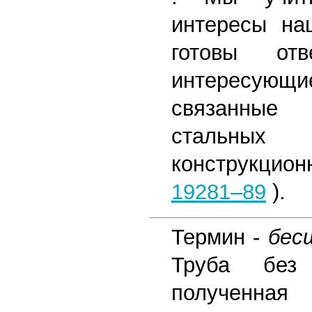
интересы на
готовы от
интересу
связанные
стальны
конструкцио
19281–89
).
Термин -
бес
Труба без
полученная