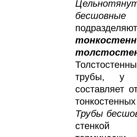
Цельнотян
бесшов
подразд
тонкостен
толстосте
Толстостенн
трубы, у 
составляет о
тонкостенны
Трубы бесшо
стенкой и