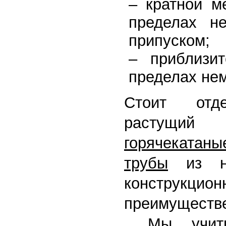
– кратной 
пределах н
припуском;
– приблизи
пределах не
Стоит отде
растущи
горячекат
трубы
из низ
конструкц
преимущест
. Мы учит