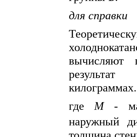
для справки
Теоретическ
холоднок
вычисляют
результат
килограммах.
где
М -
ма
наружный д
толщина стен