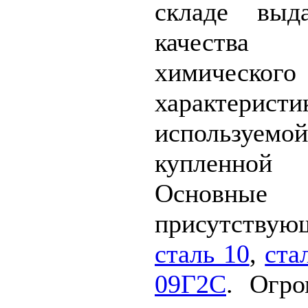
складе выд
качества
химическо
характер
используем
купленной
Основн
присутствующ
сталь 10
,
ста
09Г2С
. Огро