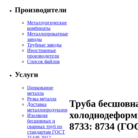
Производители
Металлургические
комбинаты
Металлопрокатные
заводы
Трубные заводы
Иностранные
производители
Список файлов
Услуги
Цинкование
металла
Резка металла
Труба бесшовн
Доставка
металлопродукции
холоднодефор
Изоляция
бесшовных и
8733: 8734 (ГО
сварных труб по
стандартам ГОСТ
31448-2012