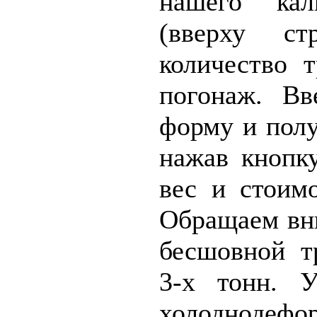
нашего кал
(вверху ст
количество т
погонаж. Вв
форму и получ
нажав кнопку
вес и стоимо
Обращаем вни
бесшовной т
3-х тонн. У
холоднодефо