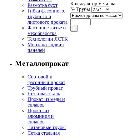
Калькулятор металла
Размотка бухт
№ Трубы
Гибка фасонного,
трубного и
листового проката
Фасонное литье и
мехобработка
Технологии ЛСТК
Монтаж сэндвич
панелей
Металлопрокат
Сортовой и
фасонный прокат
Трубный прокат
Листовая сталь
Прокат из меди и
сплавов
Прокат из
алюминия и
сплавов
Титановые трубы
Сетка стальная