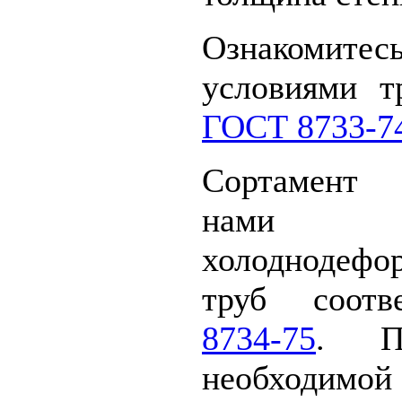
Ознакоми
условиями т
ГОСТ 8733-7
Сортамент
нами
холоднодефо
труб соот
8734-75
. П
необходимо