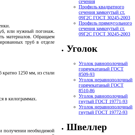
сечения
Профиль квадратного
сечения замкнутый ст.
09Г2С ГОСТ 30245-2003
Профиль прямоугольного
енки.
сечения замкнутый ст.
руб, или нужный погонаж.
09Г2С ГОСТ 30245-2003
сть материалов. Обращаем
ированных труб в отделе
Уголок
Уголок равнополочный
горячекатаный ГОСТ
 кратно 1250 мм, из стали
8509-93
Уголок неравнополочный
горячекатаный ГОСТ
8510-86
Уголок равнополочный
тся в килограммах.
гнутый ГОСТ 19771-93
Уголок неравнополочный
гнутый ГОСТ 19772-93
Швеллер
ри получении необходимой