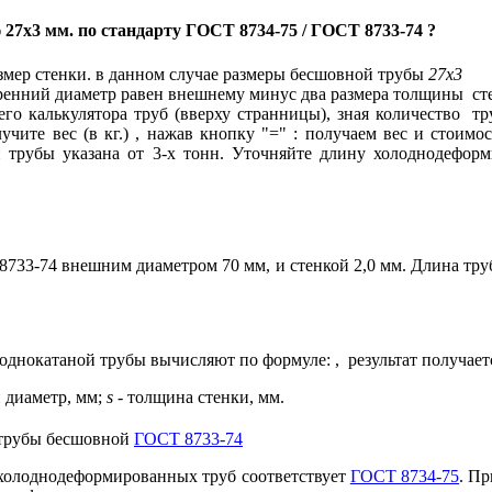
 27x3 мм. по стандарту ГОСТ 8734-75 / ГОСТ 8733-74 ?
змер стенки. в данном случае размеры бесшовной трубы
27x3
ренний диаметр равен внешнему минус два размера толщины ст
го калькулятора труб (вверху странницы), зная количество т
чите вес (в кг.) , нажав кнопку "=" : получаем вес и стоимо
 трубы указана от 3-х тонн. Уточняйте длину холоднодеформ
733-74 внешним диаметром 70 мм, и стенкой 2,0 мм. Длина труб
лоднокатаной трубы вычисляют по формуле:
, результат получае
диаметр, мм;
s
-
толщина стенки, мм.
 трубы бесшовной
ГОСТ 8733-74
холоднодеформированных труб соответствует
ГОСТ 8734-75
. П