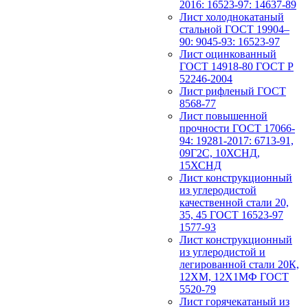
2016: 16523-97: 14637-89
Лист холоднокатаный
стальной ГОСТ 19904–
90: 9045-93: 16523-97
Лист оцинкованный
ГОСТ 14918-80 ГОСТ Р
52246-2004
Лист рифленый ГОСТ
8568-77
Лист повышенной
прочности ГОСТ 17066-
94: 19281-2017: 6713-91,
09Г2С, 10ХСНД,
15ХСНД
Лист конструкционный
из углеродистой
качественной стали 20,
35, 45 ГОСТ 16523-97
1577-93
Лист конструкционный
из углеродистой и
легированной стали 20К,
12ХМ, 12Х1МФ ГОСТ
5520-79
Лист горячекатаный из