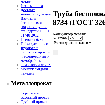
металла
Резка металла
Доставка
Труба бесшовн
металлопродукции
Изоляция
8734 (ГОСТ 326
бесшовных и
сварных труб по
стандартам ГОСТ
Калькулятор металла
31448-2012
№ Трубы
Размотка бухт
Гибка фасонного,
трубного и
листового проката
Фасонное литье и
мехобработка
Технологии ЛСТК
Монтаж сэндвич
панелей
Металлопрокат
Сортовой и
фасонный прокат
Трубный прокат