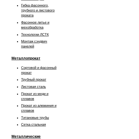
Гибка фасонного,
трубного и листового
проката
Фасонное литье и
мехобработка
Технологии ЛСТК
Монтаж сэндвич
панелей
Металлопрокат
Сортовой и фасонный
прокат
Трубный прокат
Листовая сталь
Прокат из меди и
сплавов
Прокат из алюминия и
сплавов
Титановые трубы
Сетка стальная
Металлические