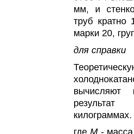
мм, и стенк
труб кратно 
марки 20, гру
для справки
Теоретическ
холоднок
вычисляют
результат
килограммах.
где
М -
масса,