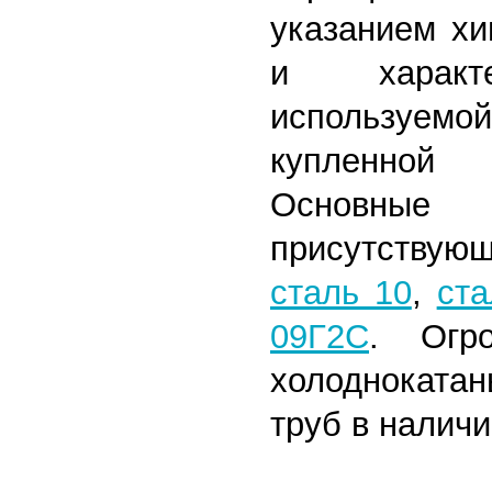
указанием хи
и характе
используем
купленной
Основн
присутствую
сталь 10
,
ста
09Г2С
. Огр
холоднокат
труб в наличи