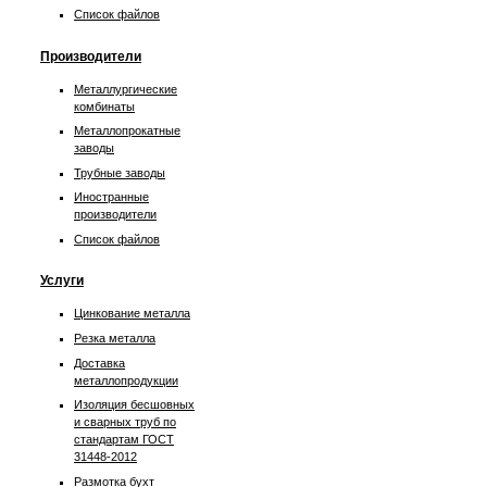
Список файлов
Производители
Металлургические
комбинаты
Металлопрокатные
заводы
Трубные заводы
Иностранные
производители
Список файлов
Услуги
Цинкование металла
Резка металла
Доставка
металлопродукции
Изоляция бесшовных
и сварных труб по
стандартам ГОСТ
31448-2012
Размотка бухт