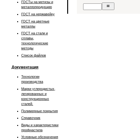
ГОСТы на метизы и
металлопродукцию
ГОСТ на нержавейку
ГОСТ на цветные
металлы
ГОСТ на стали и
сплавы,
технологические
методы
Список файлов
Документация
Технологии
производства
Марки углеродистых,
легированных и
конструкционных
сталей.
Полимерные покрытия
Справочник
Виды и характеристики
профнастила
Условные обозначения