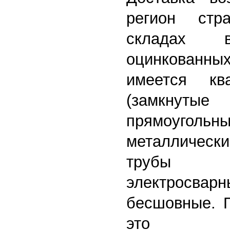
регион ст
складах в
оцинкованных
имеется кв
(замкнут
прямоугольн
металличес
трубы о
электросв
бесшовные. Г
это ма