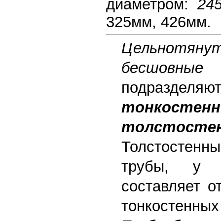
диаметром:
24
325мм, 426мм.
Цельнотян
бесшов
подразд
тонкостен
толстосте
Толстостенн
трубы, у 
составляет о
тонкостенны