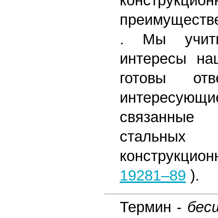
конструкц
преимущест
. Мы учит
интересы на
готовы от
интересу
связанные
стальны
конструкцио
19281–89
).
Термин -
бес