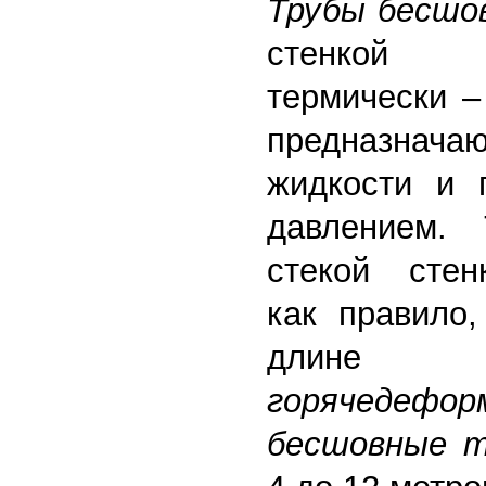
Трубы бесшо
стенкой и
термически –
предназначаю
жидкости и 
давлением.
стекой стен
как правило,
дли
горячедефор
бесшовные 