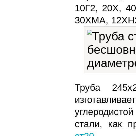
10Г2, 20Х, 4
30ХМА, 12ХН
Труба 245х2
изготав
углеродисто
стали, как 