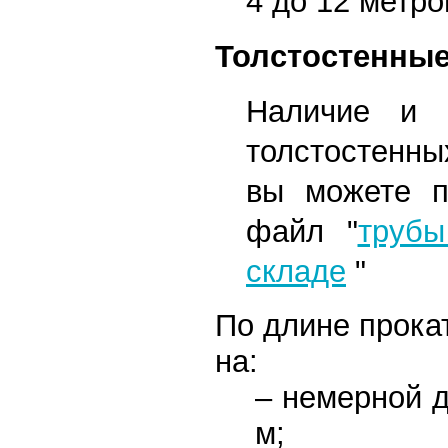
4 до 12 метро
Толстостенны
Наличие и ц
толстостенны
вы можете п
файл
"
трубы
складе
"
По длине прока
на:
– немерной д
м;