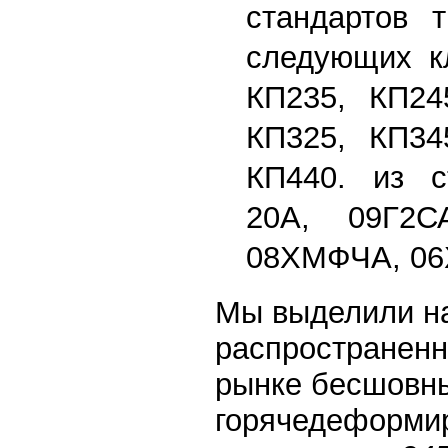
стандартов т
следующих кл
КП235, КП24
КП325, КП34
КП440. из с
20А, 09Г2С
08ХМФЧА, 06
Мы выделили н
распространенн
рынке бесшовн
горячедеформи