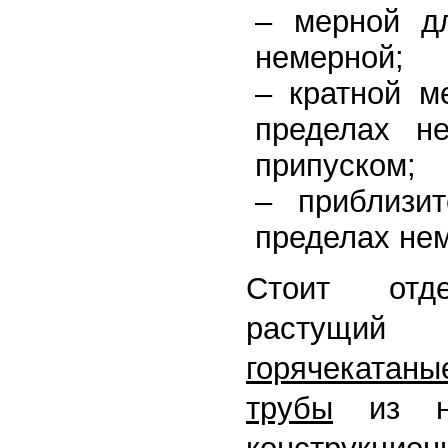
– мерной д
немерной;
– кратной 
пределах н
припуском;
– приблизи
пределах не
Стоит отде
растущи
горячекат
трубы
из низ