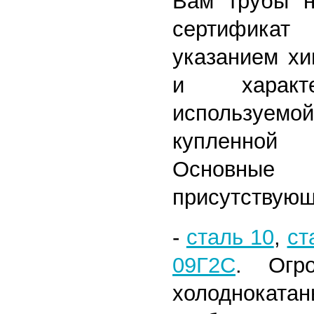
Вам трубы н
сертифика
указанием хи
и характе
используем
купленной
Основн
присутствующ
-
сталь 10
,
ст
09Г2С
. Огр
холоднокат