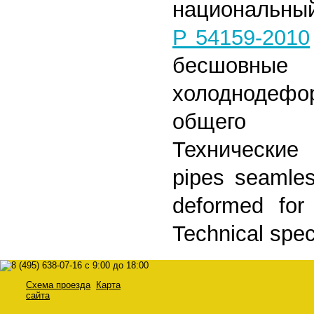
национальны
Р 54159-2010
бесшовны
холоднодефо
общего 
Технические
pipes seamle
deformed for
Technical spec
Схема проезда
Карта
сайта