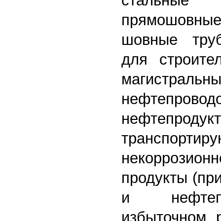
стальн
прямошовны
шовные тру
для строите
магистральн
нефтеп
нефтепродукт
транспортир
некоррозионн
продукты (пр
и нефтеп
избыточном 