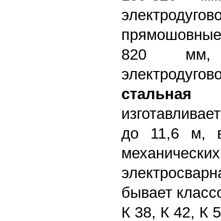
электродуг
прямошовные
820 мм, и
электродугов
стальная
к
изготавливае
до 11,6 м
, 
механически
электросварн
бывает классо
К 38, К 42, К 5