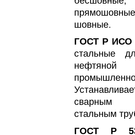
бесшовн
прямошовны
шовные.
ГОСТ Р ИСО 
стальные дл
нефтяно
промышленно
Устанавлива
сварным 
стальным тр
ГОСТ Р 53