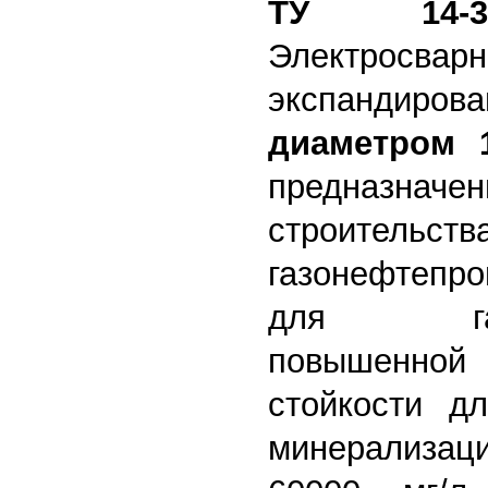
ТУ 14-3-1
Электросвар
экспандир
диаметром 
предназн
строительст
газонефтепро
для газон
повышенно
стойкости д
минерализ