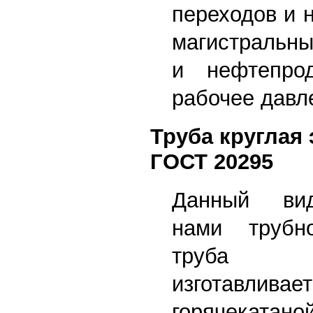
переходов и 
магистральн
и нефтепрод
рабочее давл
Труба круглая
ГОСТ 20295
Данный вид
нами трубн
труба эл
изготав
горячекатано