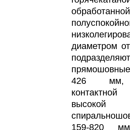
обработанн
полуспокойно
низколеги
диаметром от
подразделя
прямошовные
426 мм, и
контактной
высоко
спиральнош
159-820 мм