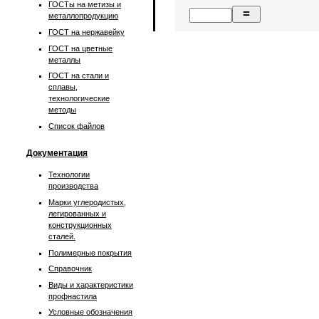
ГОСТы на метизы и
металлопродукцию
ГОСТ на нержавейку
ГОСТ на цветные
металлы
ГОСТ на стали и
сплавы,
технологические
методы
Список файлов
Документация
Технологии
производства
Марки углеродистых,
легированных и
конструкционных
сталей.
Полимерные покрытия
Справочник
Виды и характеристики
профнастила
Условные обозначения