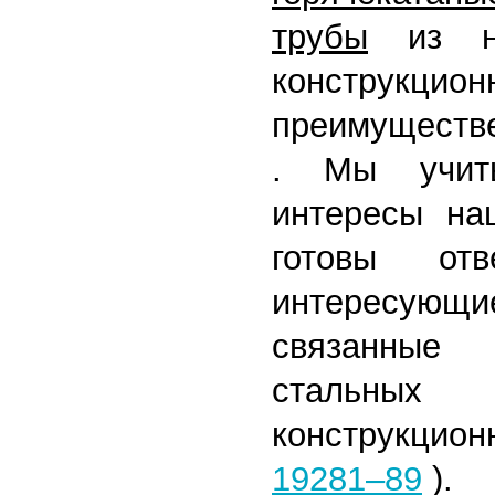
трубы
из низ
конструкц
преимущест
. Мы учит
интересы на
готовы от
интересу
связанные
стальны
конструкцио
19281–89
).