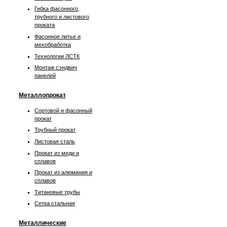
Гибка фасонного,
трубного и листового
проката
Фасонное литье и
мехобработка
Технологии ЛСТК
Монтаж сэндвич
панелей
Металлопрокат
Сортовой и фасонный
прокат
Трубный прокат
Листовая сталь
Прокат из меди и
сплавов
Прокат из алюминия и
сплавов
Титановые трубы
Сетка стальная
Металлические