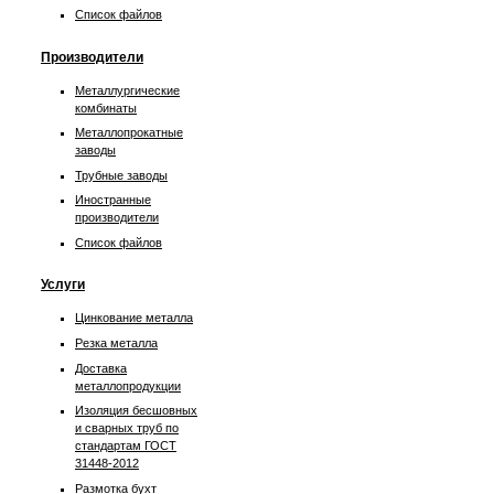
Список файлов
Производители
Металлургические
комбинаты
Металлопрокатные
заводы
Трубные заводы
Иностранные
производители
Список файлов
Услуги
Цинкование металла
Резка металла
Доставка
металлопродукции
Изоляция бесшовных
и сварных труб по
стандартам ГОСТ
31448-2012
Размотка бухт