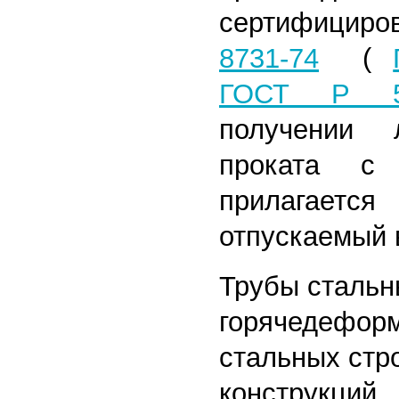
сертифицир
8731-74
(
ГОСТ Р 53
получении 
проката с
прилагаетс
отпускаемый 
Трубы сталь
горячедефор
стальных стр
конструкций.