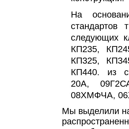
На основан
стандартов т
следующих кл
КП235, КП24
КП325, КП34
КП440. из с
20А, 09Г2С
08ХМФЧА, 06
Мы выделили н
распространенн