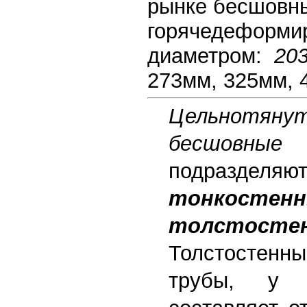
рынке бесшовн
горячедеформи
диаметром:
20
273мм, 325мм, 
Цельнотян
бесшов
подразд
тонкостен
толстосте
Толстостенн
трубы, у 