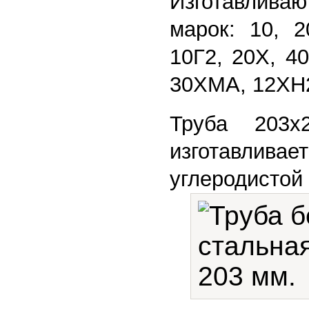
Изготавлив
марок: 10, 2
10Г2, 20Х, 4
30ХМА, 12ХН
Труба 203х2
изготав
углеродист