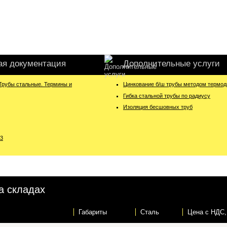
ая документация
Дополнительные услуги
Трубы стальные. Термины и
Цинкование б/ш трубы методом термо
Гибка стальной трубы по радиусу
Изоляция бесшовных труб
3
а складах
Габариты
Сталь
Цена c НДС,