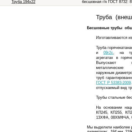
Труба 194х22
бесшовная г/к ГОСТ 8732: 
Труба (внешн
Бесшовные трубы обще
Изготавливаются из
Труба горячекатана
и
09г2с
, на тру
агрегатах в горяч
Выпускают гор
металлически
наружным диаметром
труб гарантирован
ГОСТ Р 53383-2009
отпускаемый вид тр
Трубы стальные бе
На основании нац
КП245, КП255, КП2
13ХФА, 08ХМФЧА, 
Мы выделили наиболее 
диаметром:
194 мм
, 21