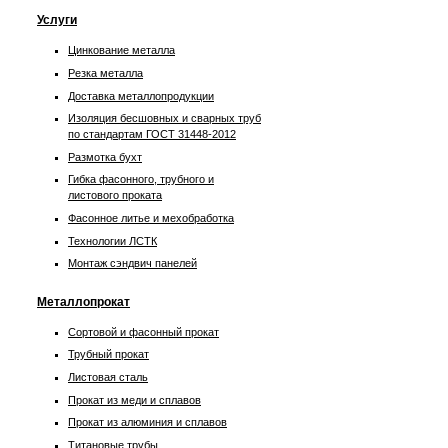
Услуги
Цинкование металла
Резка металла
Доставка металлопродукции
Изоляция бесшовных и сварных труб
по стандартам ГОСТ 31448-2012
Размотка бухт
Гибка фасонного, трубного и
листового проката
Фасонное литье и мехобработка
Технологии ЛСТК
Монтаж сэндвич панелей
Металлопрокат
Сортовой и фасонный прокат
Трубный прокат
Листовая сталь
Прокат из меди и сплавов
Прокат из алюминия и сплавов
Титановые трубы