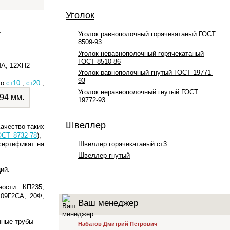
Уголок
.
Уголок равнополочный горячекатаный ГОСТ
8509-93
Уголок неравнополочный горячекатаный
ГОСТ 8510-86
МА, 12ХН2
Уголок равнополочный гнутый ГОСТ 19771-
93
то
ст10
,
ст20
,
Уголок неравнополочный гнутый ГОСТ
19772-93
Швеллер
ачество таких
ОСТ 8732-78
),
Швеллер горячекатаный ст3
сертификат на
Швеллер гнутый
ций.
ости: КП235,
 09Г2СА, 20Ф,
Ваш менеджер
нные трубы
Набатов Дмитрий Петрович