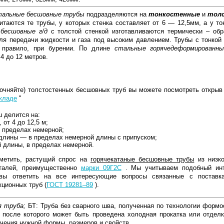
тальные бесшовные трубы
подразделяются на
тонкостенные
и
тол
таются те трубы, у которых стенка составляет от 6 — 12,5мм, а у то
бесшовные г/д
с толстой стенкой изготавливаются термически – об
ля передачи жидкости и газа под высоким давлением. Трубы с тонкой 
к правило, при бурении. По длине
стальные горячедеформированн
4 до 12 метров.
точняйте) толстостенных бесшовных труб вы можете посмотреть откры
складе
"
ш делится на:
 от 4 до 12,5 м;
в пределах немерной;
 длины — в пределах немерной длины с припуском;
й длины, в пределах немерной.
тметить, растущий спрос на
горячекатаные бесшовные трубы
из низко
сталей, преимущественно
марки 09Г2С
. Мы учитываем подобный ин
овы ответить на все интересующие вопросы связанные с поставк
ционных труб (
ГОСТ 19281–89
).
я труба;
БТ: Труба без сварного шва, полученная по технологии формо
, после которого может быть проведена холодная прокатка или отдел
чения нужной формы, размеров и свойств.