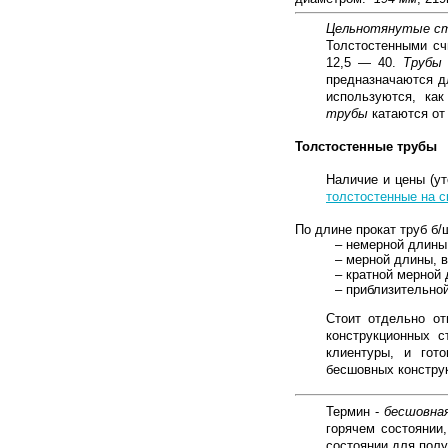
Цельнотянутые с
Толстостенными счи
12,5 — 40.
Трубы 
предназначаются д
используются, ка
трубы
катаются от 
Толстостенные трубы
Наличие и цены (у
толстостенные на 
По длине прокат труб б/
– немерной длины,
– мерной длины, 
– кратной мерной
– приблизительно
Стоит отдельно о
конструкционных 
клиентуры, и гот
бесшовных конструк
Термин -
бесшовна
горячем состоянии
состоянии для полу