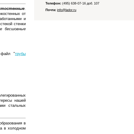
Телефон:
(495) 638-07-16 доб. 107
стостенные
.
Почта:
info@lador.ru
нкостенных от
работанными и
стекой стенки
ые бесшовные
в файл
"
трубы
легированных
тересы нашей
ами стальных
образования в
ка в холодном