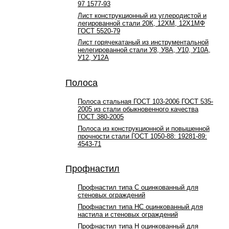
97 1577-93
Лист конструкционный из углеродистой и
легированной стали 20К, 12ХМ, 12Х1МФ
ГОСТ 5520-79
Лист горячекатаный из инструментальной
нелегированной стали У8, У8А, У10, У10А,
У12, У12А
Полоса
Полоса стальная ГОСТ 103-2006 ГОСТ 535-
2005 из стали обыкновенного качества
ГОСТ 380-2005
Полоса из конструкционной и повышенной
прочности стали ГОСТ 1050-88: 19281-89:
4543-71
Профнастил
Профнастил типа С оцинкованный для
стеновых ограждений
Профнастил типа НС оцинкованный для
настила и стеновых ограждений
Профнастил типа Н оцинкованный для