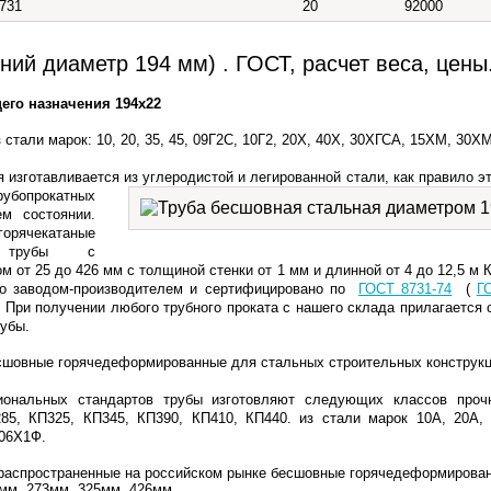
8731
20
92000
ий диаметр 194 мм) . ГОСТ, расчет веса, цены
го назначения 194х22
 стали марок: 10, 20, 35, 45, 09Г2С, 10Г2, 20Х, 40Х, 30ХГСА, 15ХМ, 30Х
я изготавливается из углеродистой
и легированной стали, как правило э
бопрокатных
ем состоянии.
ячекатаные
е трубы с
 от 25 до 426 мм с толщиной стенки от 1 мм и длинной от 4 до 12,5 м
К
но заводом-производителем и сертифицировано по
ГОСТ 8731-74
(
Г
. При получении любого трубного проката с нашего склада прилагается 
убы.
сшовные горячедеформированные для стальных строительных конструк
иональных стандартов трубы изготовляют следующих классов прочн
85, КП325, КП345, КП390, КП410, КП440. из стали марок 10А, 20А,
06Х1Ф.
распространенные на российском рынке бесшовные горячедеформирова
9мм, 273мм, 325мм, 426мм.