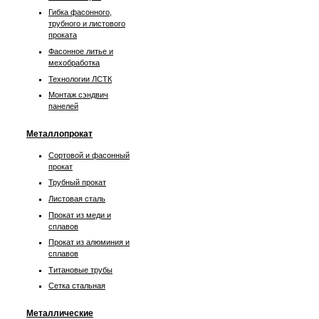
Гибка фасонного,
трубного и листового
проката
Фасонное литье и
мехобработка
Технологии ЛСТК
Монтаж сэндвич
панелей
Металлопрокат
Сортовой и фасонный
прокат
Трубный прокат
Листовая сталь
Прокат из меди и
сплавов
Прокат из алюминия и
сплавов
Титановые трубы
Сетка стальная
Металлические