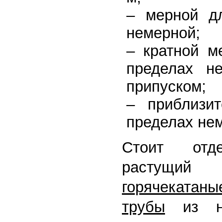
– мерной д
немерной;
– кратной 
пределах н
припуском;
– приблизи
пределах не
Стоит отде
растущи
горячекат
трубы
из низ