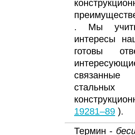
конструкц
преимущест
. Мы учит
интересы на
готовы от
интересу
связанные
стальны
конструкцио
19281–89
).
Термин -
бес