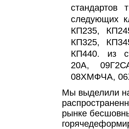
стандартов т
следующих кл
КП235, КП24
КП325, КП34
КП440. из с
20А, 09Г2С
08ХМФЧА, 06
Мы выделили н
распространенн
рынке бесшовн
горячедеформи