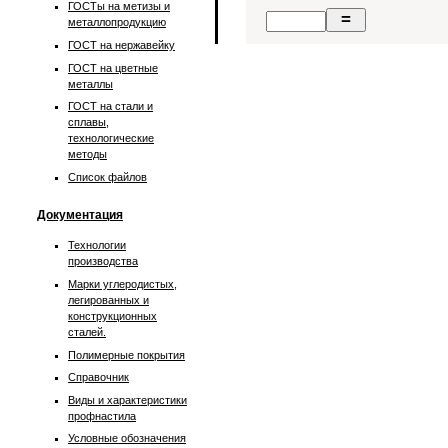
ГОСТы на метизы и
металлопродукцию
ГОСТ на нержавейку
ГОСТ на цветные
металлы
ГОСТ на стали и
сплавы,
технологические
методы
Список файлов
Документация
Технологии
производства
Марки углеродистых,
легированных и
конструкционных
сталей.
Полимерные покрытия
Справочник
Виды и характеристики
профнастила
Условные обозначения