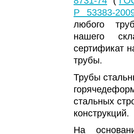
8731-74
(
ГОС
Р 53383-200
любого тру
нашего скл
сертификат н
трубы.
Трубы сталь
горячедефор
стальных стр
конструкций.
На основан