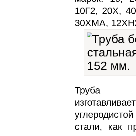
10Г2, 20Х, 4
30ХМА, 12ХН
Труба го
изготав
углеродисто
стали, как 