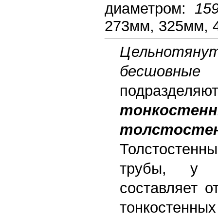
диаметром:
15
273мм, 325мм, 
Цельнотян
бесшов
подразд
тонкостен
толстосте
Толстостенн
трубы, у 
составляет о
тонкостенны