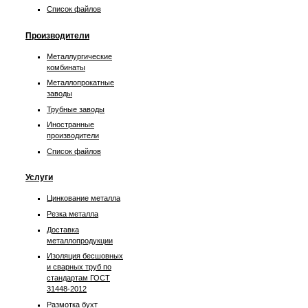
Список файлов
Производители
Металлургические
комбинаты
Металлопрокатные
заводы
Трубные заводы
Иностранные
производители
Список файлов
Услуги
Цинкование металла
Резка металла
Доставка
металлопродукции
Изоляция бесшовных
и сварных труб по
стандартам ГОСТ
31448-2012
Размотка бухт