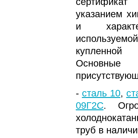
сертифика
указанием хи
и характе
используем
купленной
Основн
присутствующ
-
сталь 10
,
ст
09Г2С
. Огр
холоднокат
труб в наличи