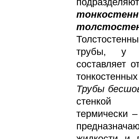
подразд
тонкостен
толстосте
Толстостенн
трубы, у 
составляет о
тонкостенны
Трубы бесшо
стенкой и
термически –
предназначаю
жидкости и 