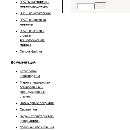
ГОСТы на метизы и
металлопродукцию
ГОСТ на нержавейку
ГОСТ на цветные
металлы
ГОСТ на стали и
сплавы,
технологические
методы
Список файлов
Документация
Технологии
производства
Марки углеродистых,
легированных и
конструкционных
сталей.
Полимерные покрытия
Справочник
Виды и характеристики
профнастила
Условные обозначения