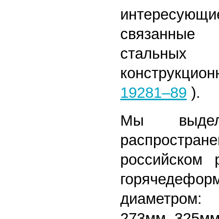
интересу
связанные
стальны
конструкцио
19281–89
).
Мы выдел
распрост
российском 
горячедефор
диаметром:
273мм, 325мм