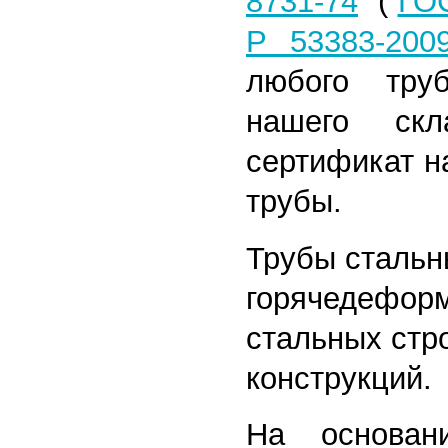
8731-74
(
ГОС
Р 53383-200
любого тру
нашего скл
сертификат н
трубы.
Трубы сталь
горячедефор
стальных стр
конструкций.
На основан