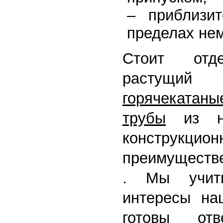
– приблизи
пределах не
Стоит отде
растущи
горячекат
трубы
из низ
конструкц
преимущест
. Мы учит
интересы на
готовы от