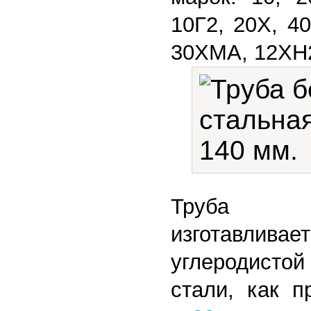
10Г2, 20Х, 4
30ХМА, 12ХН
Труба го
изготав
углеродисто
стали, как 