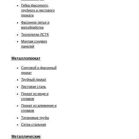
Гибка фасонного,
трубного и листового
проката
Фасонное литье и
мехобработка
Технологии ЛСТК
Монтаж сэндвич
панелей
Металлопрокат
Сортовой и фасонный
прокат
Трубный прокат
Листовая сталь
Прокат из меди и
сплавов
Прокат из алюминия и
сплавов
Титановые трубы
Сетка стальная
Металлические