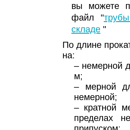
вы можете п
файл
"
трубы
складе
"
По длине прока
на:
– немерной д
м;
– мерной д
немерной;
– кратной 
пределах н
припуском;