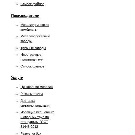
Список файлов
Производители
Металлургические
комбинаты
Металлопрокатные
заводы
Трубные заводы
Иностранные
производители
Список файлов
Услуги
Цинкование металла
Резка металла
Доставка
металлопродукции
Изоляция бесшовных
и сварных труб по
стандартам ГОСТ
31448-2012
Размотка бухт