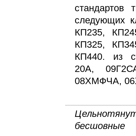
стандартов т
следующих кл
КП235, КП24
КП325, КП34
КП440. из с
20А, 09Г2С
08ХМФЧА, 06
Цельнотян
бесшов