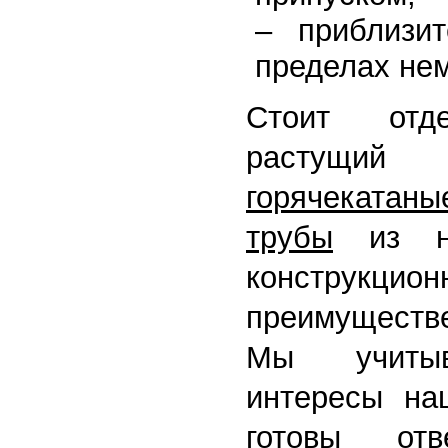
– приблизи
пределах не
Стоит отде
растущи
горячекат
трубы
из низ
конструкц
преимуществе
Мы учитыв
интересы на
готовы от