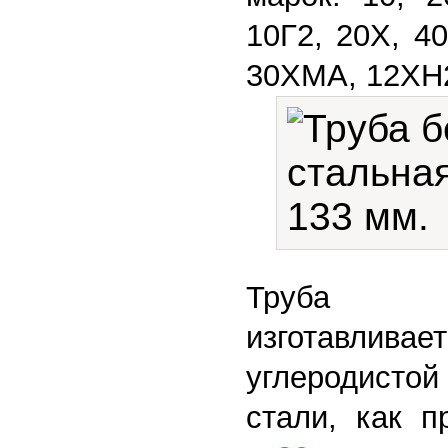
10Г2, 20Х, 4
30ХМА, 12ХН
Труба го
изготав
углеродисто
стали, как 