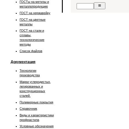
ГОСТы на метизы и
металлопродукцию
ГОСТ на нержавейку
ГОСТ на цветные
металлы
ГОСТ на стали и
сплавы,
технологические
методы
Список файлов
Документация
Технологии
производства
Марки углеродистых,
легированных и
конструкционных
сталей.
Полимерные покрытия
Справочник
Виды и характеристики
профнастила
Условные обозначения