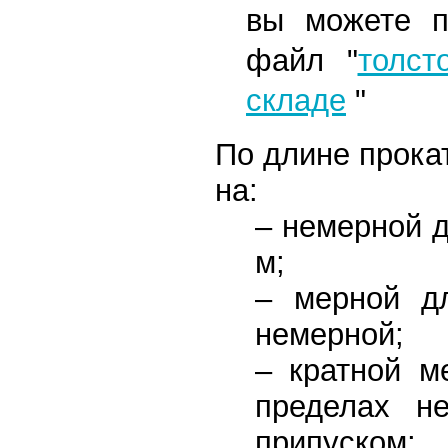
вы можете п
файл
"
толст
складе
"
По длине прока
на:
– немерной д
м;
– мерной д
немерной;
– кратной 
пределах н
припуском;