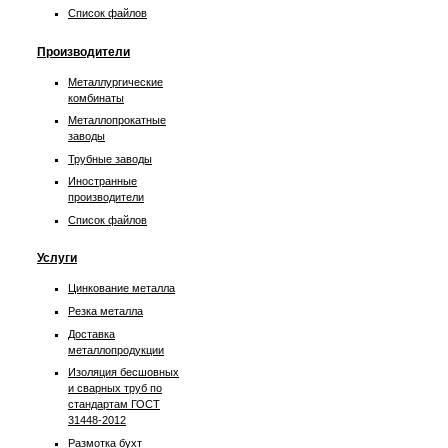
Список файлов
Производители
Металлургические
комбинаты
Металлопрокатные
заводы
Трубные заводы
Иностранные
производители
Список файлов
Услуги
Цинкование металла
Резка металла
Доставка
металлопродукции
Изоляция бесшовных
и сварных труб по
стандартам ГОСТ
31448-2012
Размотка бухт