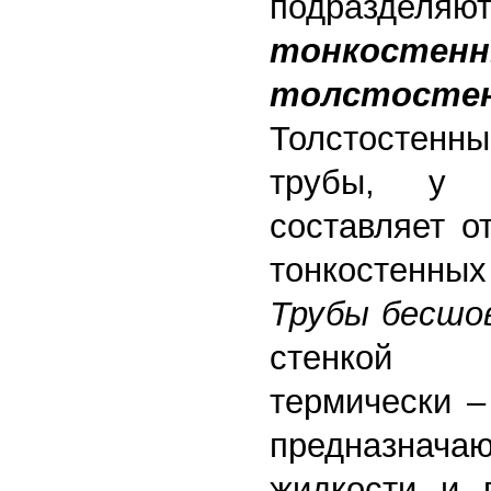
подразд
тонкостен
толстосте
Толстостенн
трубы, у 
составляет о
тонкостенны
Трубы бесшо
стенкой и
термически –
предназначаю
жидкости и 