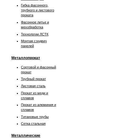
Гибка фасонного,
трубного и листового
проката
Фасонное литье и
мехобработка
Технологии ЛСТК
Монтаж сэндвич
панелей
Металлопрокат
Сортовой и фасонный
прокат
Трубный прокат
Листовая сталь
Прокат из меди и
сплавов
Прокат из алюминия и
сплавов
Титановые трубы
Сетка стальная
Металлические