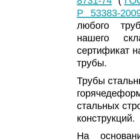
8731-74
(
ГОС
Р 53383-200
любого тру
нашего скл
сертификат н
трубы.
Трубы сталь
горячедефор
стальных стр
конструкций.
На основан