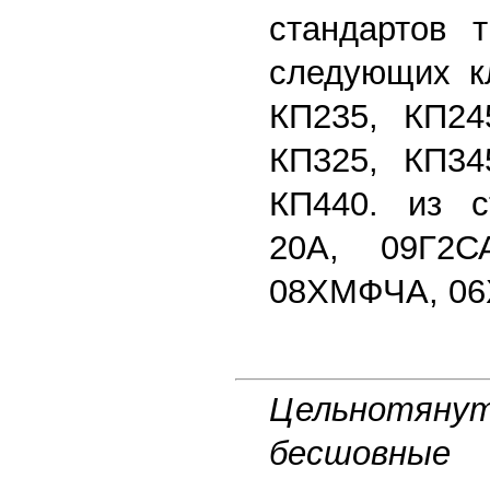
стандартов т
следующих кл
КП235, КП24
КП325, КП34
КП440. из с
20А, 09Г2С
08ХМФЧА, 06
Цельнотян
бесшов