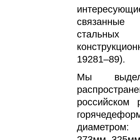
интересу
связанные
стальны
конструкцио
19281–89).
Мы выдел
распрост
российском 
горячедефор
диаметром:
273мм, 325мм