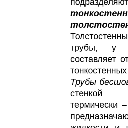
подразд
тонкостен
толстосте
Толстостенн
трубы, у 
составляет о
тонкостенны
Трубы бесшо
стенкой и
термически –
предназначаю
жидкости и 