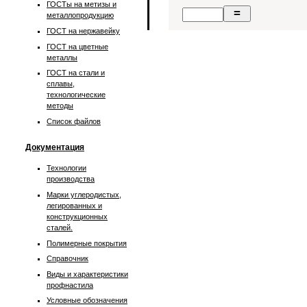
ГОСТы на метизы и
металлопродукцию
ГОСТ на нержавейку
ГОСТ на цветные
металлы
ГОСТ на стали и
сплавы,
технологические
методы
Список файлов
Документация
Технологии
производства
Марки углеродистых,
легированных и
конструкционных
сталей.
Полимерные покрытия
Справочник
Виды и характеристики
профнастила
Условные обозначения