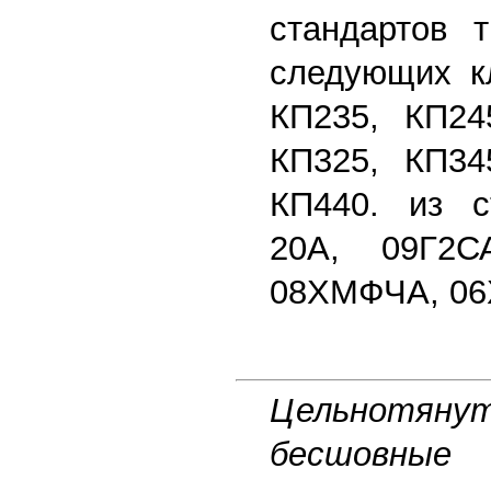
стандартов т
следующих кл
КП235, КП24
КП325, КП34
КП440. из с
20А, 09Г2С
08ХМФЧА, 06
Цельнотян
бесшов