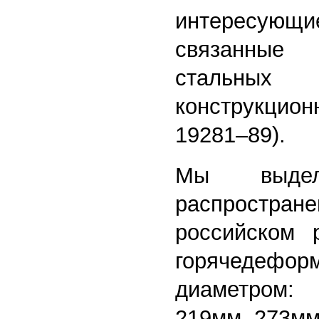
интересу
связанные
стальны
конструкцио
19281–89).
Мы выдел
распрост
российском 
горячедефор
диаметром:
219мм, 273мм