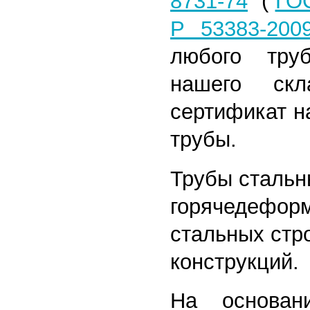
8731-74
(
ГОС
Р 53383-200
любого тру
нашего скл
сертификат н
трубы.
Трубы сталь
горячедефор
стальных стр
конструкций.
На основан