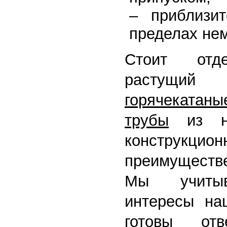
– приблизи
пределах не
Стоит отде
растущи
горячекат
трубы
из низ
конструкц
преимуществе
Мы учитыв
интересы на
готовы от