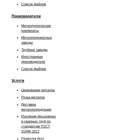
Список файлов
Производители
Металлургические
комбинаты
Металлопрокатные
заводы
Трубные заводы
Иностранные
производители
Список файлов
Услуги
Цинкование металла
Резка металла
Доставка
металлопродукции
Изоляция бесшовных
и сварных труб по
стандартам ГОСТ
31448-2012
Размотка бухт