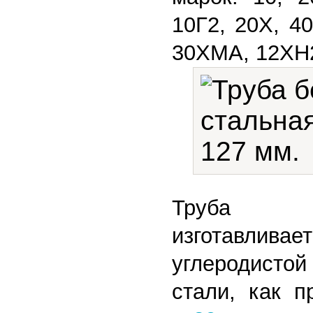
10Г2, 20Х, 4
30ХМА, 12ХН
Труба го
изготав
углеродисто
стали, как 