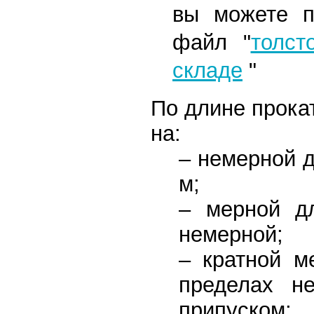
вы можете п
файл
"
толст
складе
"
По длине прока
на:
– немерной д
м;
– мерной д
немерной;
– кратной 
пределах н
припуском;