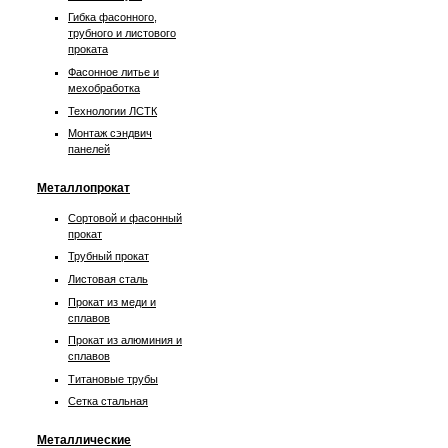
Гибка фасонного,
трубного и листового
проката
Фасонное литье и
мехобработка
Технологии ЛСТК
Монтаж сэндвич
панелей
Металлопрокат
Сортовой и фасонный
прокат
Трубный прокат
Листовая сталь
Прокат из меди и
сплавов
Прокат из алюминия и
сплавов
Титановые трубы
Сетка стальная
Металлические