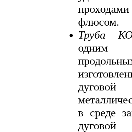
проходам
флюсом.
Труба КО
одним 
продоль
изготовле
дугов
металличе
в среде з
дуговой