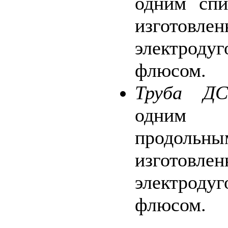
одним сп
изготовл
электродуг
флюсом.
Труба Д
одним 
продоль
изготовл
электродуг
флюсом.