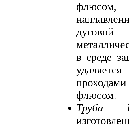
флюсо
наплавле
дугов
металличе
в среде за
удаляет
проходам
флюсом.
Труба В
изготовл