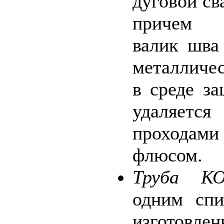
дуговой св
причем 
валик шва
металличе
в среде за
удаляет
проходам
флюсом.
Труба КО
одним сп
изготовле