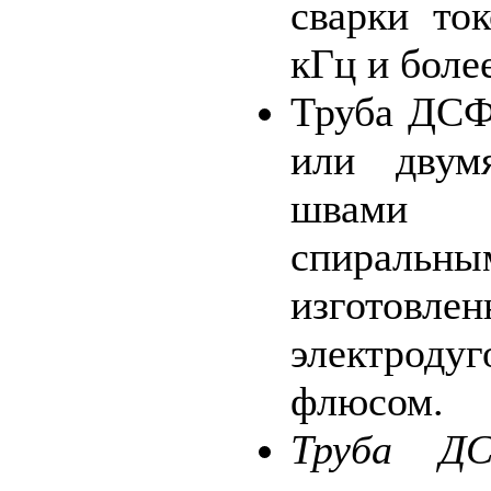
сварки то
кГц и боле
Труба ДСФ
или двум
швами 
спирал
изготовл
электродуг
флюсом.
Труба Д