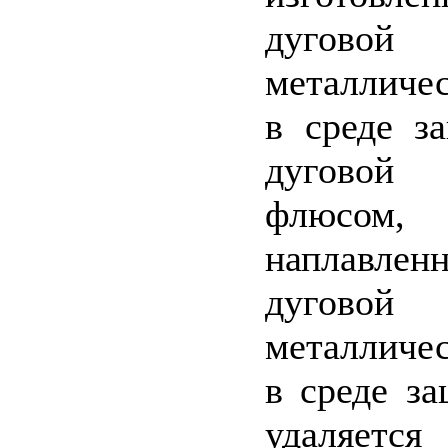
дугов
металличе
в среде з
дуговой
флюсо
наплавле
дугов
металличе
в среде за
удаляет