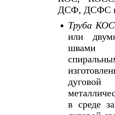
ДСФ, ДСФС 
Труба КОС
или двум
швами 
спирал
изготовле
дугов
металличе
в среде з