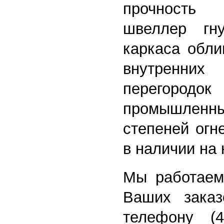
прочность
П
швеллер гн
каркаса обли
внутренних 
перегородок
промышленн
степеней огн
в наличии на
Мы работаем
Ваших зака
телефону (4