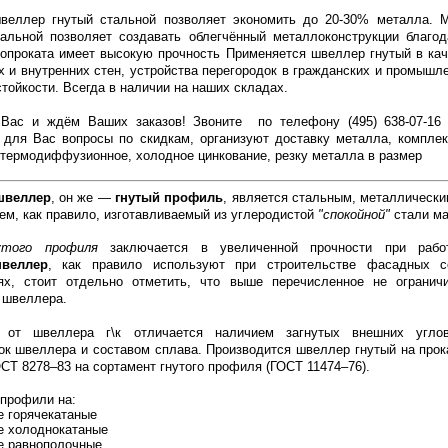
веллер гнутый стальной позволяет экономить до 20-30% металла. 
альной позволяет создавать облегчённый металлоконструкции благод
опроката имеет высокую прочность
Применяется швеллер гнутый в кач
 и внутренних стен, устройства перегородок в гражданских и промышл
стойкости. Всегда в наличии на наших складах.
Вас и ждём Ваших заказов! Звоните по телефону (495) 638-07-16
 для Вас вопросы по скидкам, организуют доставку металла, комплек
 термодиффузионное, холодное цинкование, резку металла в размер
швеллер
, он же —
гнутый профиль
, является стальным, металлически
м, как правило, изготавливаемый из углеродистой
"cпокoйнoй"
стали ма
утого профиля
заключается в увеличенной прочности при рабо
веллер
, как правило используют при строительстве фасадных с
ях, стоит отдельно отметить, что выше перечисленное не огранич
 швеллера.
от швеллера г\к отличается наличием загнутых внешних угло
ок швеллера и составом сплава. Производится швеллер гнутый на прок
ОСТ 8278–83 на сортамент гнутого профиля (ГОСТ 11474–76).
профили на:
е горячекатаные
е холоднокатаные
е равнополочные