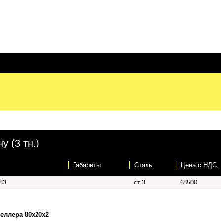
у (3 тн.)
Габариты
Сталь
Цена c НДС,
83
ст.3
68500
еллера 80х20х2