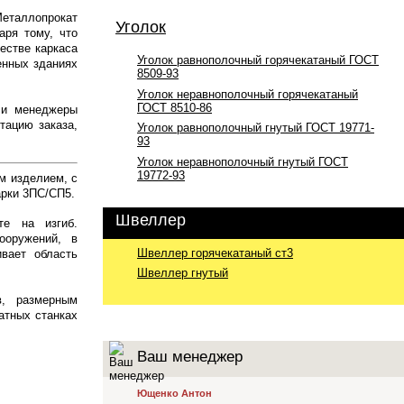
Металлопрокат
Уголок
аря тому, что
естве каркаса
Уголок равнополочный горячекатаный ГОСТ
енных зданиях
8509-93
Уголок неравнополочный горячекатаный
ГОСТ 8510-86
 и менеджеры
тацию заказа,
Уголок равнополочный гнутый ГОСТ 19771-
93
Уголок неравнополочный гнутый ГОСТ
19772-93
м изделием, с
рки 3ПС/СП5.
Швеллер
те на изгиб.
ооружений, в
Швеллер горячекатаный ст3
ивает область
Швеллер гнутый
в, размерным
атных станках
Ваш менеджер
Ющенко Антон