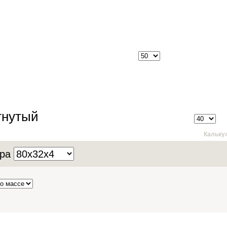
гнутый
Кальку
ера