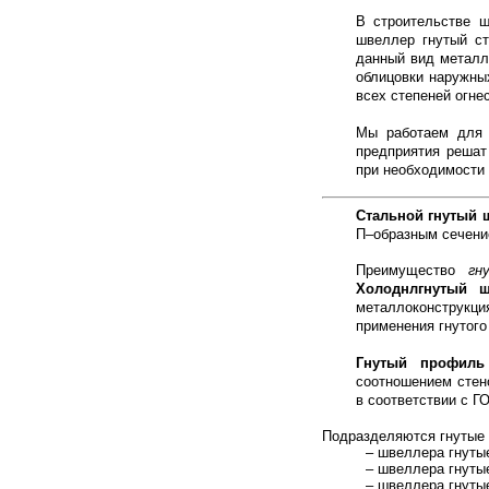
В строительстве ш
швеллер гнутый ст
данный вид металл
облицовки наружных
всех степеней огне
Мы работаем для 
предприятия решат
при необходимости
Стальной гнутый 
П–образным сечение
Преимущество
гн
Холоднлгнутый ш
металлоконструкци
применения гнутого
Гнутый профиль
соотношением стен
в соответствии с Г
Подразделяются гнутые 
– швеллера гнуты
– швеллера гнуты
– швеллера гнуты