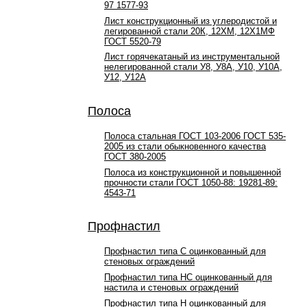
97 1577-93
Лист конструкционный из углеродистой и
легированной стали 20К, 12ХМ, 12Х1МФ
ГОСТ 5520-79
Лист горячекатаный из инструментальной
нелегированной стали У8, У8А, У10, У10А,
У12, У12А
Полоса
Полоса стальная ГОСТ 103-2006 ГОСТ 535-
2005 из стали обыкновенного качества
ГОСТ 380-2005
Полоса из конструкционной и повышенной
прочности стали ГОСТ 1050-88: 19281-89:
4543-71
Профнастил
Профнастил типа С оцинкованный для
стеновых ограждений
Профнастил типа НС оцинкованный для
настила и стеновых ограждений
Профнастил типа Н оцинкованный для