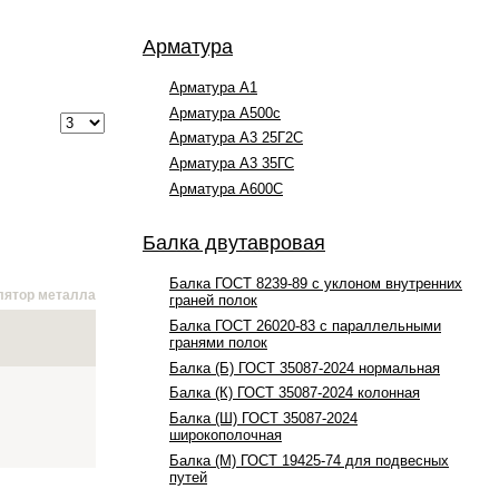
Арматура
Арматура А1
Арматура А500с
Арматура А3 25Г2С
Арматура А3 35ГС
Арматура А600С
Балка двутавровая
Балка ГОСТ 8239-89 с уклоном внутренних
лятор металла
граней полок
Балка ГОСТ 26020-83 с параллельными
гранями полок
Балка (Б) ГОСТ 35087-2024 нормальная
Балка (К) ГОСТ 35087-2024 колонная
Балка (Ш) ГОСТ 35087-2024
широкополочная
Балка (М) ГОСТ 19425-74 для подвесных
путей