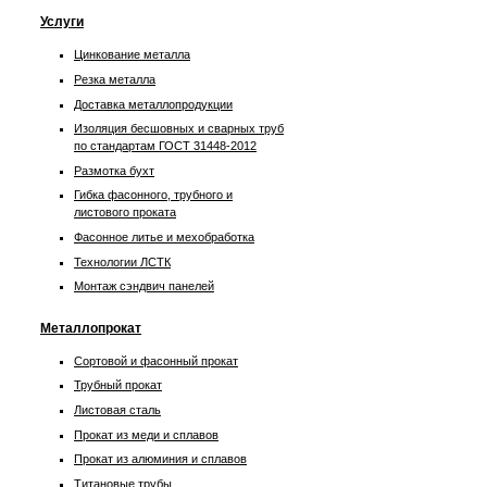
Услуги
Цинкование металла
Резка металла
Доставка металлопродукции
Изоляция бесшовных и сварных труб
по стандартам ГОСТ 31448-2012
Размотка бухт
Гибка фасонного, трубного и
листового проката
Фасонное литье и мехобработка
Технологии ЛСТК
Монтаж сэндвич панелей
Металлопрокат
Сортовой и фасонный прокат
Трубный прокат
Листовая сталь
Прокат из меди и сплавов
Прокат из алюминия и сплавов
Титановые трубы