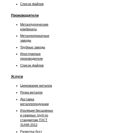
Список файлов
Производители
Металлургические
комбинаты
Металлопрокатные
заводы
Трубные заводы
Иностранные
производители
Список файлов
Услуги
Цинкование металла
Резка металла
Доставка
металлопродукции
Изоляция бесшовных
и сварных труб по
стандартам ГОСТ
31448-2012
Размотка бухт