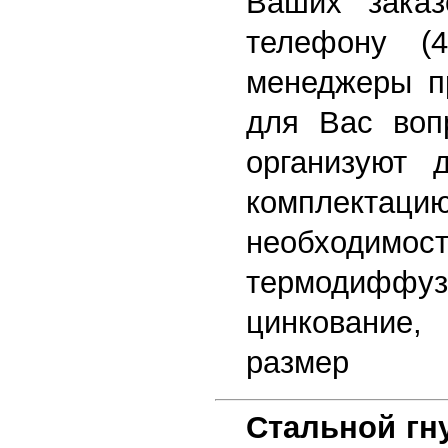
Ваших зака
телефону (4
менеджеры п
для Вас воп
организуют д
комплектац
необходимос
термодиффуз
цинкование,
размер
Стальной гн