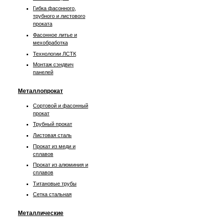
Гибка фасонного,
трубного и листового
проката
Фасонное литье и
мехобработка
Технологии ЛСТК
Монтаж сэндвич
панелей
Металлопрокат
Сортовой и фасонный
прокат
Трубный прокат
Листовая сталь
Прокат из меди и
сплавов
Прокат из алюминия и
сплавов
Титановые трубы
Сетка стальная
Металлические