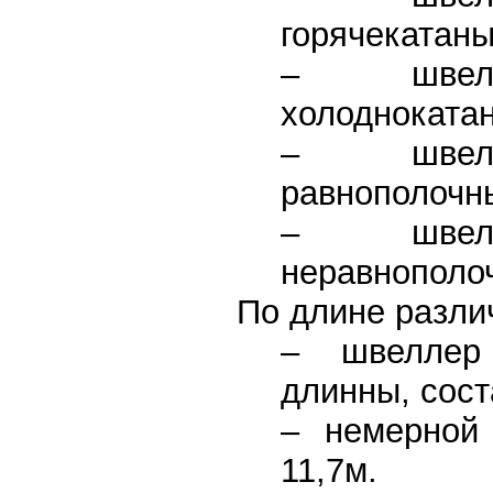
горячекатан
– швелл
холодноката
– швелл
равнополочн
– швелл
неравнополо
По длине разли
– швеллер
длинны, сос
– немерной
11,7м.