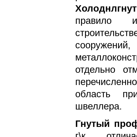
Холоднлгну
правило и
строитель
соору
металлоконс
отдельно от
перечисленно
область при
швеллера.
Гнутый про
г\к отлич