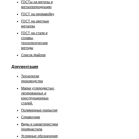
ГОСТы на метизы и
металлопродукцию
ГОСТ на нержавейку
ГОСТ на цветные
металлы
ГОСТ на стали и
сплавы,
технологические
методы
Список файлов
Документация
Технологии
производства
Марки углеродистых,
легированных и
конструкционных
сталей.
Полимерные покрытия
Справочник
Виды и характеристики
профнастила
Условные обозначения