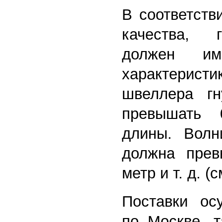
В соответств
качества, 
должен им
характерис
швеллера гн
превышать
длины. Волн
должна пре
метр и т. д. (
Поставки ос
по Москве, т