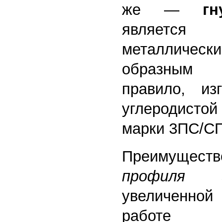
же —
г
являетс
металлически
образным 
правило, из
углеродисто
марки 3ПС/СП
Преиму
профиля
за
увеличенно
работе