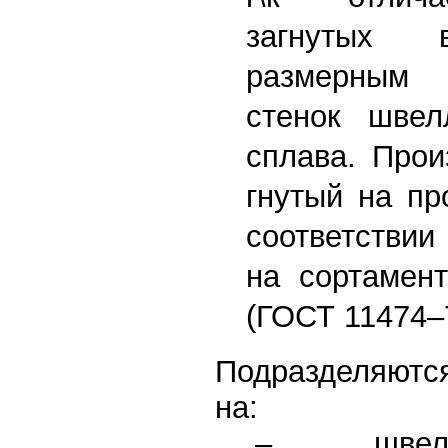
загнутых 
размерным
стенок швел
сплава. Прои
гнутый на пр
соответстви
на сортамент
(ГОСТ 11474–
Подразделяютс
на:
– швелл