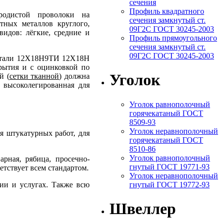
сечения
Профиль квадратного
еродистой проволоки на
сечения замкнутый ст.
тных металлов круглого,
09Г2С ГОСТ 30245-2003
идов: лёгкие, средние и
Профиль прямоугольного
сечения замкнутый ст.
09Г2С ГОСТ 30245-2003
 стали 12Х18Н9ТИ 12Х18Н
рытия и с оцинковкой по
Уголок
й (
сетки тканной
) должна
 высоколегированная для
Уголок равнополочный
горячекатаный ГОСТ
8509-93
Уголок неравнополочный
ля штукатурных работ, для
горячекатаный ГОСТ
8510-86
Уголок равнополочный
рная, рябица, просечно-
гнутый ГОСТ 19771-93
етствует всем стандартом.
Уголок неравнополочный
ии и услугах. Также всю
гнутый ГОСТ 19772-93
Швеллер