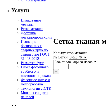
Список файлов
Услуги
Цинкование
металла
Резка металла
Доставка
металлопродукции
Сетка тканая 
Изоляция
бесшовных и
сварных труб по
Калькулятор металла
стандартам ГОСТ
№ Сетки
31448-2012
Размотка бухт
Гибка фасонного,
трубного и
листового проката
Фасонное литье и
мехобработка
Технологии ЛСТК
Монтаж сэндвич
панелей