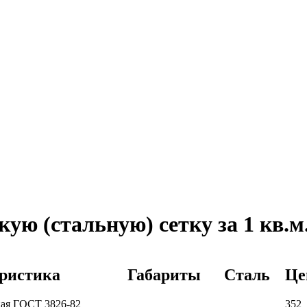
ую (стальную) сетку за 1 кв.м
ристика
Габариты
Сталь
Це
ная ГОСТ 3826-82
352