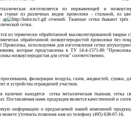
еталлическая изготовляется из нержавеющей и низкоугл
м станке из различных видов проволоки - стальной, из цве
и др
сечений. Тканные сетки бывают трёх в
лической сетки.
тся из термически обработанной высоколегированной (марки
рмически обработанной низкоуглеродистой проволоки без пок
Проволока, используемая для изготовления сетки штукатурно
ловиям, которые представлены в ТУ 14-4-1571-89 "Проволока
олока низкоуглеродистая для сеток" соответственно.
 просеивания, фильтрации воздуха, газов, жидкостей, сушки, д
нт и устройства ограждений участков.
 наличии находятся сетка металлическая тканная, сетка сва
т. Поставляемая нами продукция является качественной и соотв
лную информацию о предлагаемой нашей компанией продукц
ожете уточнить позвонив нам по телефону (495) 638-07-16.