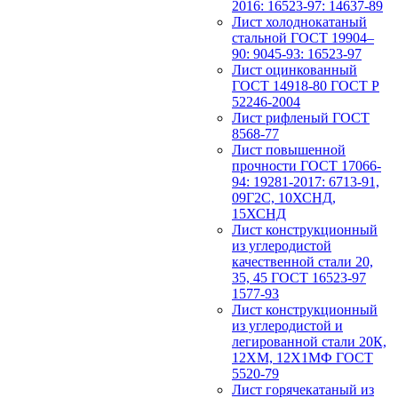
2016: 16523-97: 14637-89
Лист холоднокатаный
стальной ГОСТ 19904–
90: 9045-93: 16523-97
Лист оцинкованный
ГОСТ 14918-80 ГОСТ Р
52246-2004
Лист рифленый ГОСТ
8568-77
Лист повышенной
прочности ГОСТ 17066-
94: 19281-2017: 6713-91,
09Г2С, 10ХСНД,
15ХСНД
Лист конструкционный
из углеродистой
качественной стали 20,
35, 45 ГОСТ 16523-97
1577-93
Лист конструкционный
из углеродистой и
легированной стали 20К,
12ХМ, 12Х1МФ ГОСТ
5520-79
Лист горячекатаный из