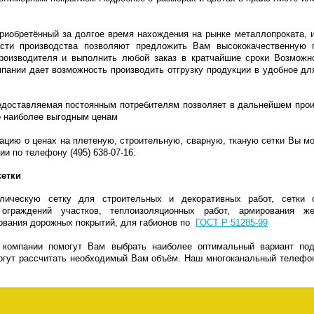
риобретённый за долгое время нахождения на рынке металлопроката, 
асти производства позволяют предложить Вам высококачественную 
роизводителя и выполнить любой заказ в кратчайшие сроки
Возможно
пании дает возможность производить отгрузку продукции в удобное дл
едоставляемая постоянным потребителям позволяет в дальнейшем прои
о наиболее выгодным ценам
цию о ценах на плетеную, строительную, сварную, тканую сетки Вы мо
и по телефону (495) 638-07-16.
сетки
лическую сетку для строительных и декоративных работ, сетки о
раждений участков, теплоизоляционных работ, армирования же
ования дорожных покрытий, для габионов по
ГОСТ Р 51285-99
компании помогут Вам выбрать наиболее оптимальный вариант по
огут рассчитать необходимый Вам объём. Наш многоканальный телефон 