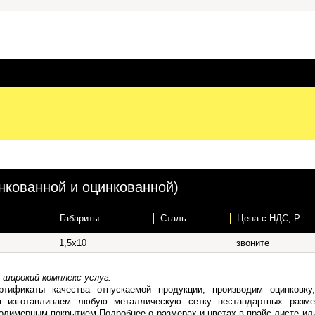
нкованной и оцинкованной)
Габариты
Сталь
Цена c НДС, Р
1,5х10
звоните
широкий комплекс услуг:
ртификаты качества отпускаемой продукции, производим оцинковку
а изготавливаем любую металлическую сетку нестандартных разме
полимерным покрытием
Подробнее о размерах и цветах в прайс-листе ил