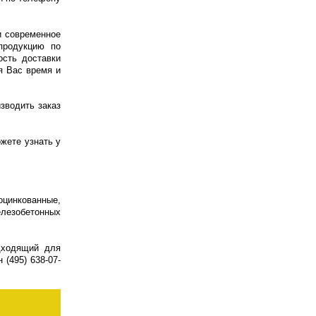
2013 / ГОСТ 33229-2015
и современное
продукцию по
сть доставки
я Вас время и
зводить заказ
жете узнать у
цинкованные,
лезобетонных
дходящий для
(495) 638-07-