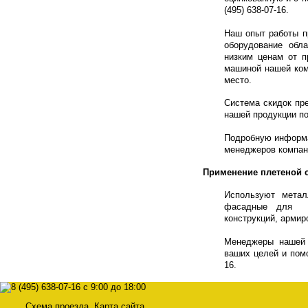
(495) 638-07-16.
Наш опыт работы п
оборудование обл
низким ценам от п
машиной нашей ком
место.
Система скидок пр
нашей продукции п
Подробную информа
менеджеров компани
Применение плетеной 
Используют метал
фасадные для ог
конструкций, армир
Менеджеры нашей 
ваших целей и пом
16.
Схема проезда
Карта сайта