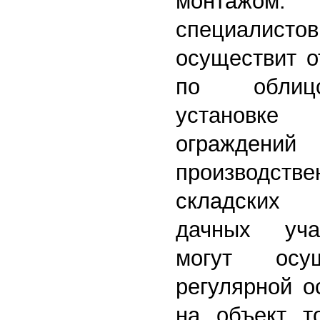
монтажо
специалис
осуществит о
по облицо
установк
ограж
производств
складских
дачных уча
могут осу
регулярной о
на объект т