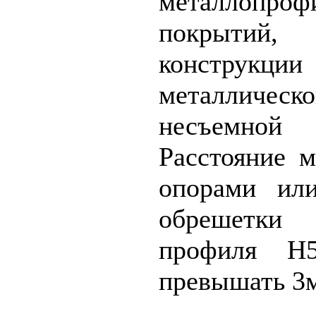
металлопроф
покрыти
конструкции
металличес
несъемно
Расстояние 
опорами ил
обрешетки 
профиля Н
превышать 3