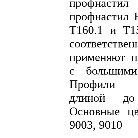
профнасти
профнастил 
Т160.1 и Т1
соответст
применяют п
с большими
Профили из
длиной до
Основные ц
9003, 9010