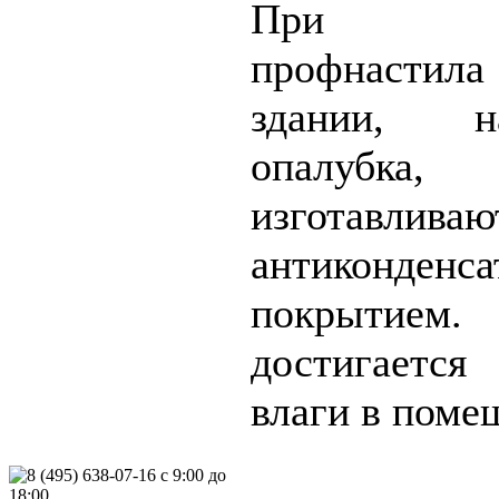
При исп
профнастил
здании, н
опалубка
изгота
антиконденс
покрыт
достигаетс
влаги в
поме