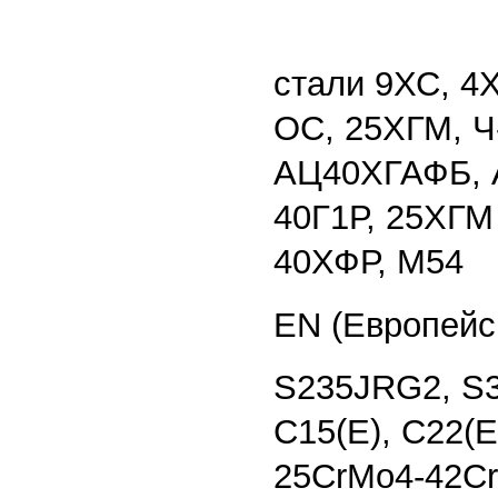
стали 9ХС, 
ОС, 25ХГМ, Ч
АЦ40ХГАФБ, 
40Г1Р, 25ХГМ 
40ХФР, М54
EN (Европейс
S235JRG2, S3
C15(E), C22(E
25CrMo4-42Cr