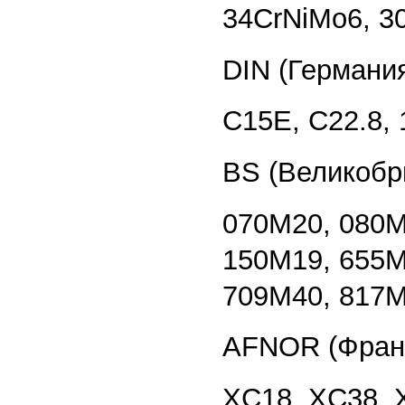
34CrNiMo6, 3
DIN (Германи
C15E, C22.8, 
BS (Великобр
070M20, 080M
150M19, 655M
709M40, 817
AFNOR (Фран
XC18, XC38, 