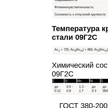
Флокеночувствительность:
Склонность к отпускной хрупкости:
Температура к
стали 09Г2С
Ac
= 725, Ac
(Ac
) = 860, Ar
(Arc
1
3
m
3
m
Химический сос
09Г2С
C
Si
Mn
Ni
S
до
0.5 -
1.3 -
до
до
0.12
0.8
1.7
0.3
0
04
ГОСТ 380-200