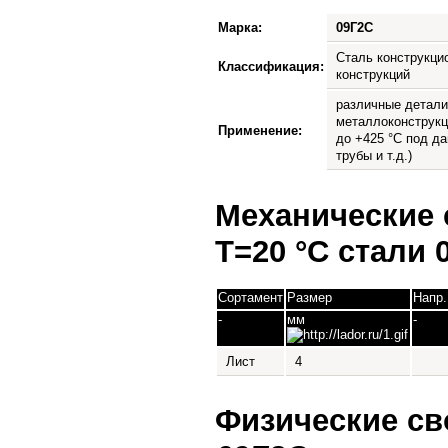
Марка:
09Г2С
Сталь конструкци
Классификация:
конструкций
различные детали
металлоконструкц
Применение:
до +425 °С под д
трубы и т.д.)
Механические 
Т=20 °С стали 
Сортамент
Размер
Напр.
-
мм
-
Лист
4
Физические св