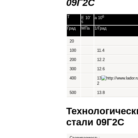
09Г2С
T
-
6
E 10
a 10
5
Град
МПа
1/Град
20
100
11.4
200
12.2
300
12.6
400
13
2
500
13.8
Технологическ
стали 09Г2С
Свариваемость: