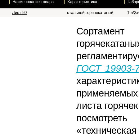
Наименование товара
Характеристика
Габар
Лист 80
стальной горячекатаный
1,5/2х
Сортаме
горячека
регламентиру
ГОСТ 19903-
характери
применяемых 
листа горяче
посмотре
«техническа