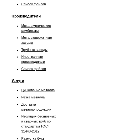
Список файлов
Производители
Металлургические
комбинаты
Металлопрокатные
заводы
Трубные заводы
Иностранные
производители
Список файлов
Услуги
Цинкование металла
Резка металла
Доставка
металлопродукции
Изоляция бесшовных
и сварных труб по
стандартам ГОСТ
31448-2012
Размотка бухт