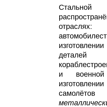
Стальной
распростра
отра
автомобил
изготовлении
детале
кораблестрое
и военной
изготовлени
самолётов
металли