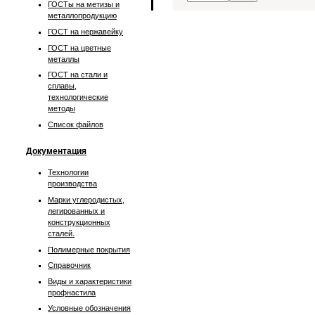
ГОСТы на метизы и
металлопродукцию
ГОСТ на нержавейку
ГОСТ на цветные
металлы
ГОСТ на стали и
сплавы,
технологические
методы
Список файлов
Документация
Технологии
производства
Марки углеродистых,
легированных и
конструкционных
сталей.
Полимерные покрытия
Справочник
Виды и характеристики
профнастила
Условные обозначения