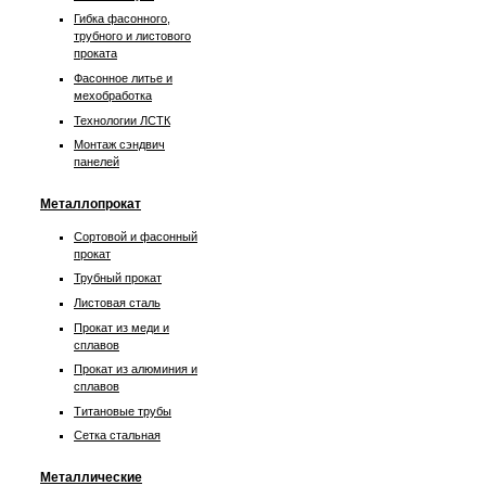
Гибка фасонного,
трубного и листового
проката
Фасонное литье и
мехобработка
Технологии ЛСТК
Монтаж сэндвич
панелей
Металлопрокат
Сортовой и фасонный
прокат
Трубный прокат
Листовая сталь
Прокат из меди и
сплавов
Прокат из алюминия и
сплавов
Титановые трубы
Сетка стальная
Металлические