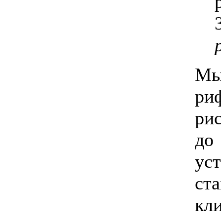
Мы
ри
ри
д
ус
ст
к