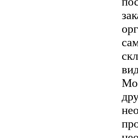
по
з
ор
са
ск
ви
Мос
др
не
пр
не