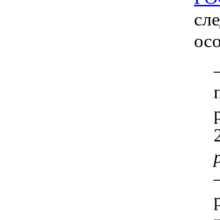
сл
ос