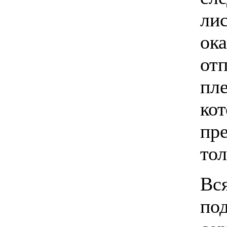
ли
ок
от
пл
ко
пр
то
Вс
по