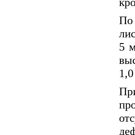
кр
По
ли
5 
вы
1,0
Пр
пр
от
деф