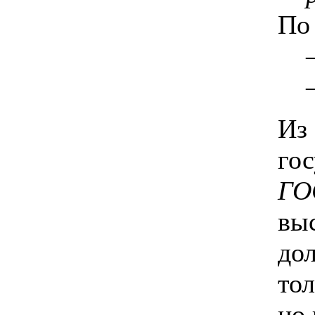
По
Из
го
ГО
вы
до
то
но 