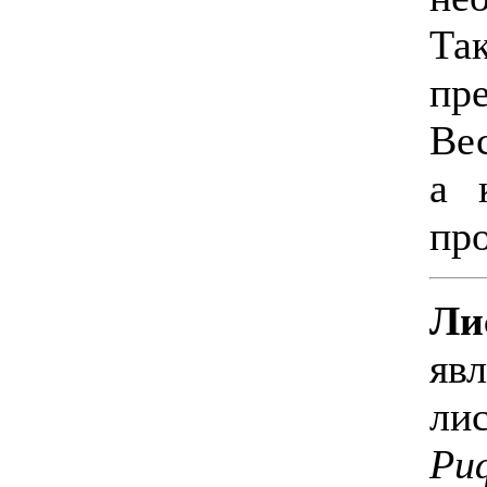
Та
пр
Ве
а 
пр
Ли
яв
ли
Ри