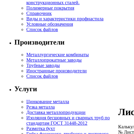
конструкционных сталей.
Полимерные покрытия
Справочник
Виды и характеристики профнастила
Условные обозначения
Список файлов
Производители
Металлургические комбинаты
Металлопрокатные заводы
Трубные заводы
Иностранные производители
Список файлов
Услуги
Цинкование металла
Резка металла
Лис
Доставка металлопродукции
Изоляция бесшовных и сварных труб по
стандартам ГОСТ 31448-2012
Кальку
Размотка бухт
№ Лис
Гибка фасонного, трубного и листового