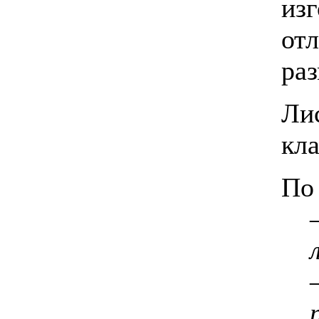
из
от
ра
Л
кл
По