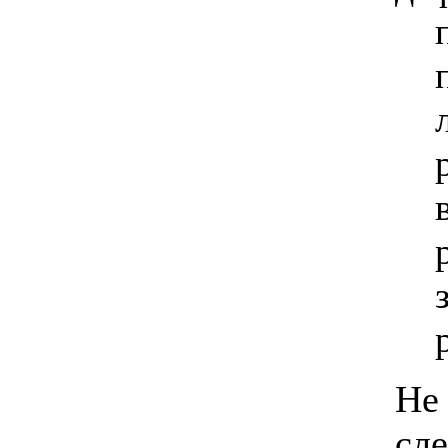
Не
сл