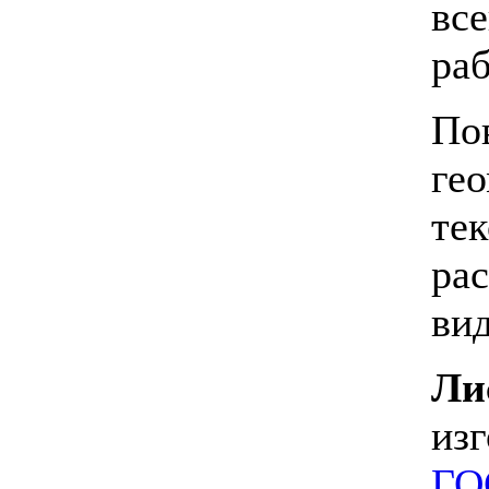
вс
раб
По
ге
те
ра
ви
Ли
из
ГО