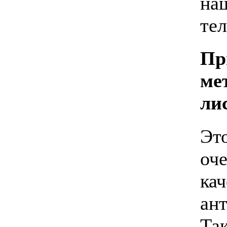
на
тел
Пр
ме
ли
Эт
оч
ка
ан
Та