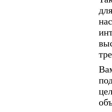
для
на
ин
вы
тр
Ва
по
це
об