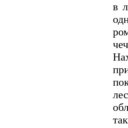
в л
од
р
че
На
пр
по
ле
об
та