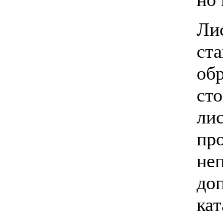
Ли
ст
об
ст
л
пр
не
до
ка