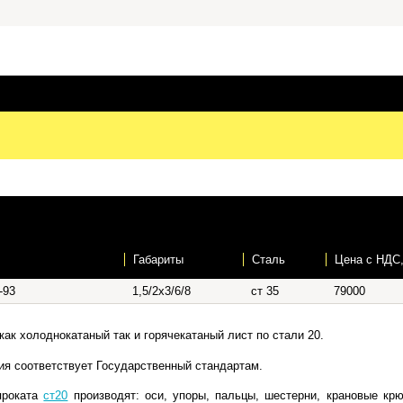
Габариты
Сталь
Цена c НДС
-93
1,5/2х3/6/8
ст 35
79000
как холоднокатаный так и горячекатаный лист по стали 20.
ия соответствует Государственный стандартам.
проката
ст20
производят: оси, упоры, пальцы, шестерни, крановые кр