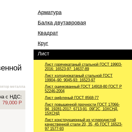
Арматура
Балка двутавровая
Арматура А1
Арматура А500с
Квадрат
Балка ГОСТ 8239-89 с уклоном внутренних
Арматура А3 25Г2С
граней полок
Круг
Арматура А3 35ГС
Квадрат стальной ГОСТ 2591
Балка ГОСТ 26020-83 с параллельными
гранями полок
Арматура А600С
Лист
Круг стальной ГОСТ 2590
Балка (Б) ГОСТ 35087-2024 нормальная
Балка (К) ГОСТ 35087-2024 колонная
Лист горячекатаный стальной ГОСТ 19903-
венной
2016: 16523-97: 14637-89
Балка (Ш) ГОСТ 35087-2024
широкополочная
Лист холоднокатаный стальной ГОСТ
19904–90: 9045-93: 16523-97
Балка (М) ГОСТ 19425-74 для подвесных
путей
Лист оцинкованный ГОСТ 14918-80 ГОСТ Р
лятор металла
52246-2004
на с НДС:
Лист рифленый ГОСТ 8568-77
79,000 P
Лист повышенной прочности ГОСТ 17066-
94: 19281-2017: 6713-91, 09Г2С, 10ХСНД,
15ХСНД
Лист конструкционный из углеродистой
качественной стали 20, 35, 45 ГОСТ 16523-
97 1577-93