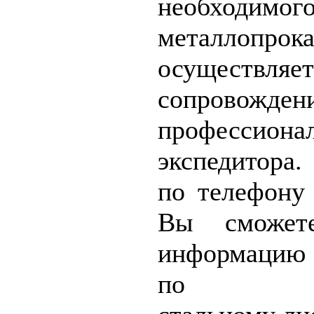
необход
металлопрока
осущест
сопровожден
профессиона
экспедитора
по телефону 
Вы сможет
информацию 
по инте