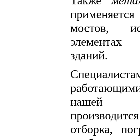
Также
мета
применяется 
мостов, ис
элементах
зданий.
Специалиста
работающим
нашей 
производится
отборка, пог