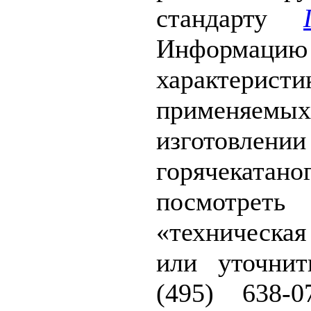
стандарту
Инфор
характерис
примен
изготовл
горячеката
посмотрет
«техническа
или уточни
(495) 638-