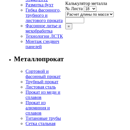
Калькулятор металла
Размотка бухт
№ Листа
Гибка фасонного,
трубного и
листового проката
Фасонное литье и
мехобработка
Технологии ЛСТК
Монтаж сэндвич
панелей
Металлопрокат
Сортовой и
фасонный прокат
Трубный прокат
Листовая сталь
Прокат из меди и
сплавов
Прокат из
алюминия и
сплавов
Титановые трубы
Сетка стальная