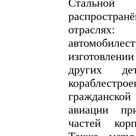
Стальной 
распростран
отрас
автомобиле
изготовлен
других де
кораблестрое
гражданск
авиации пр
частей кор