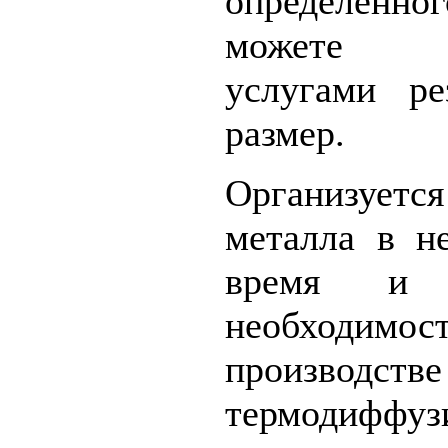
определенно
можете вос
услугами р
размер.
Организуе
металла в н
время и 
необход
производств
термодиффуз