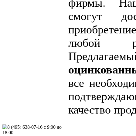
фирмы. Наш
смогут до
приобретение
любой р
Предлагаемы
оцинкованн
все необход
подтвержда
качество про