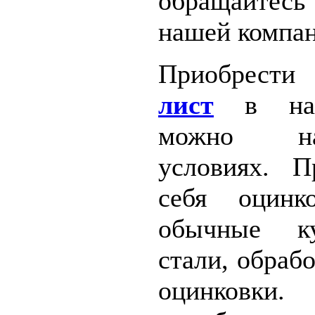
обращайтесь
нашей компан
Приобрест
лист
в наш
можно н
условиях. П
себя оцинк
обычные ку
стали, обраб
оцинковки.