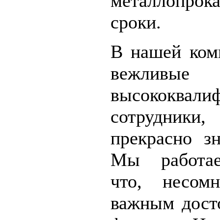
металлопрока
сроки.
В нашей ком
вежл
высококвали
сотрудни
прекрасно з
Мы работае
что, несомн
важным дост