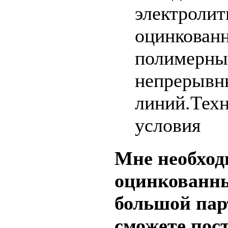
электролит
оцинк
полимерн
непрерывн
линий.Тех
условия
Мне необхо
оцинкованн
большой пар
сможете пос