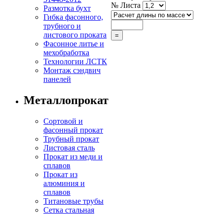
№ Листа
Размотка бухт
Гибка фасонного,
трубного и
листового проката
Фасонное литье и
мехобработка
Технологии ЛСТК
Монтаж сэндвич
панелей
Металлопрокат
Сортовой и
фасонный прокат
Трубный прокат
Листовая сталь
Прокат из меди и
сплавов
Прокат из
алюминия и
сплавов
Титановые трубы
Сетка стальная