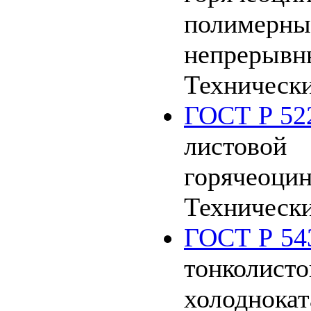
полимерн
непреры
Технически
ГОСТ Р 52
листовой
горячеоци
Технически
ГОСТ Р 54
тонколисто
холоднока