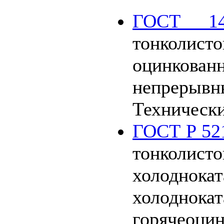
ГОСТ 14
тонколисто
оцинк
непреры
Технически
ГОСТ Р 52
тонколисто
холодн
холоднока
горячеоц