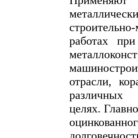
металличе
строительно
работах пр
металлоко
машинострои
отрасли, кор
различных 
целях. Главн
оцинкованно
долговечно