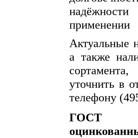
надёжност
применении
Актуальные н
а также нал
сортамент
уточнить в о
телефону (495
ГОСТ 
оцинкованн